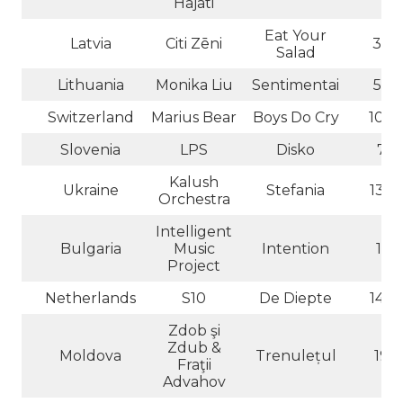
Hajati
Eat Your
Latvia
Citi Zēni
39
Salad
Lithuania
Monika Liu
Sentimentai
56
Switzerland
Marius Bear
Boys Do Cry
107
Slovenia
LPS
Disko
7
Kalush
Ukraine
Stefania
135
Orchestra
Intelligent
Bulgaria
Music
Intention
11
Project
Netherlands
S10
De Diepte
142
Zdob şi
Zdub &
Moldova
Trenulețul
19
Fraţii
Advahov