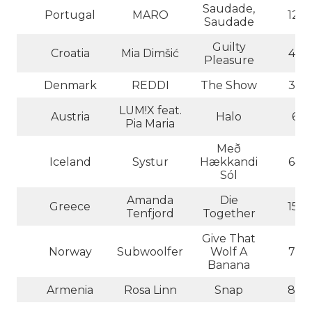
Saudade,
Portugal
MARO
121
Saudade
Guilty
Croatia
Mia Dimšić
42
Pleasure
Denmark
REDDI
The Show
35
LUM!X feat.
Austria
Halo
6
Pia Maria
Með
Iceland
Systur
Hækkandi
64
Sól
Amanda
Die
Greece
151
Tenfjord
Together
Give That
Norway
Subwoolfer
Wolf A
73
Banana
Armenia
Rosa Linn
Snap
82