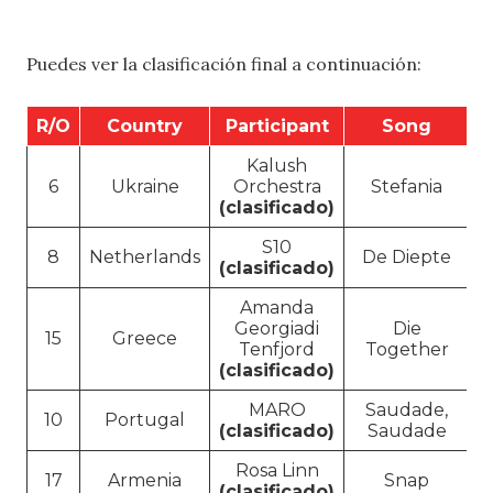
Puedes ver la clasificación final a continuación:
R/O
Country
Participant
Song
P
Kalush
6
Ukraine
Orchestra
Stefania
(clasificado)
S10
8
Netherlands
De Diepte
(clasificado)
Amanda
Georgiadi
Die
15
Greece
Tenfjord
Together
(clasificado)
MARO
Saudade,
10
Portugal
(clasificado)
Saudade
Rosa Linn
17
Armenia
Snap
(clasificado)