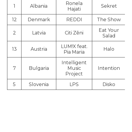
Ronela
1
Albania
Sekret
Hajati
12
Denmark
REDDI
The Show
Eat Your
2
Latvia
Citi Zēni
Salad
LUM!X feat.
13
Austria
Halo
Pia Maria
Intelligent
7
Bulgaria
Music
Intention
Project
5
Slovenia
LPS
Disko