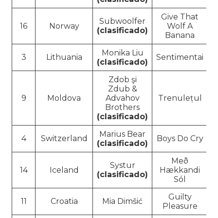
Give That
Subwoolfer
16
Norway
Wolf A
(clasificado)
Banana
Monika Liu
3
Lithuania
Sentimentai
(clasificado)
Zdob şi
Zdub &
9
Moldova
Advahov
Trenulețul
Brothers
(clasificado)
Marius Bear
4
Switzerland
Boys Do Cry
(clasificado)
Með
Systur
14
Iceland
Hækkandi
(clasificado)
Sól
Guilty
11
Croatia
Mia Dimšić
Pleasure