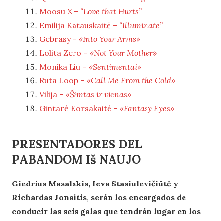
Moosu X –
“Love that Hurts”
Emilija Katauskaitė –
“Illuminate”
Gebrasy –
«Into Your Arms»
Lolita Zero –
«Not Your Mother»
Monika Liu –
«Sentimentai»
Rūta Loop –
«Call Me From the Cold»
Vilija –
«Šimtas ir vienas»
Gintarė Korsakaitė –
«Fantasy Eyes»
PRESENTADORES DEL
PABANDOM Iš NAUJO
Giedrius Masalskis, Ieva Stasiulevičiūtė y
Richardas Jonaitis
,
serán los encargados de
conducir las seis galas que tendrán lugar en los