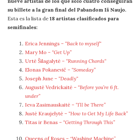
nueve artistas de los que solo cuatro conseguirán
su billete a la gran final del Pabandom Iš Naujo.
Esta es la lista de
18 artistas clasificados para
semifinales:
Erica Jennings –
“Back to myself“
Mary Mo –
“Get Up”
Urtė Šilagalytė –
“Running Chords“
Elonas Pokanevič –
“Someday”
Joseph June –
“Deadly“
Augustė Vedrickaitė –
“Before you’re 6 ft.
under”
Ieva Zasimauskaitė –
“I’ll be There”
Justė Kraujelytė –
“How to Get My Life Back”
Titas ir Benas –
“Getting Through This”
Queens of Roses – “Washing Machine”