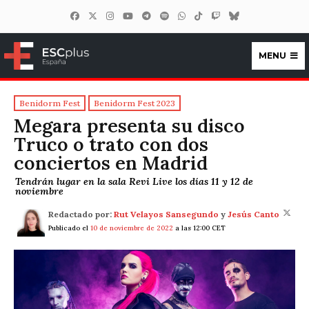
MENU
ESCplus España
Benidorm Fest
Benidorm Fest 2023
Megara presenta su disco
Truco o trato con dos
conciertos en Madrid
Tendrán lugar en la sala Revi Live los días 11 y 12 de
noviembre
Redactado por:
Rut Velayos Sansegundo
y
Jesús Canto
Publicado el
10 de noviembre de 2022
a las 12:00 CET