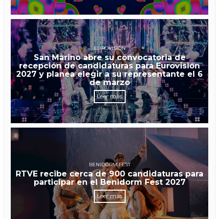
EUROVISIÓN
San Marino abre su convocatoria de
recepción de candidaturas para Eurovisión
2027 y planea elegir a su representante el 6
de marzo
Leer más
BENIDORM FEST
RTVE recibe cerca de 900 candidaturas para
participar en el Benidorm Fest 2027
Leer más