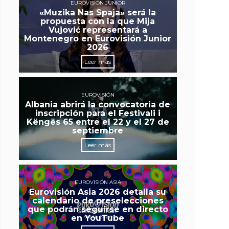
EUROVISIÓN JUNIOR
«Muzika Nas Spaja» será la
propuesta con la que Mija
Vujović representará a
Montenegro en Eurovisión Junior
2026
Leer más
EUROVISIÓN
Albania abrirá la convocatoria de
inscripción para el Festivali i
Këngës 65 entre el 22 y el 27 de
septiembre
Leer más
EUROVISIÓN ASIA
Eurovisión Asia 2026 detalla su
calendario de preselecciones
que podrán seguirse en directo
en YouTube