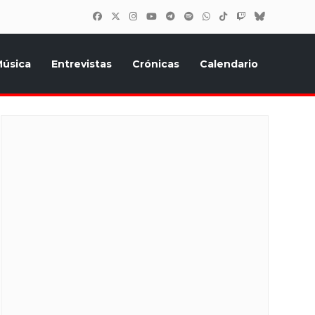
úsica
Entrevistas
Crónicas
Calendario
inión, Eurostars, y todo lo relacionado con el festival de