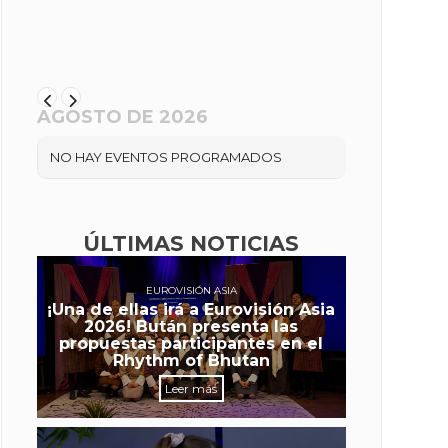
AGOSTO DE 2026
NO HAY EVENTOS PROGRAMADOS
ÚLTIMAS NOTICIAS
EUROVISIÓN ASIA
¡Una de ellas irá a Eurovisión Asia
2026! Bután presenta las
propuestas participantes en el
Rhythm of Bhutan
Leer más