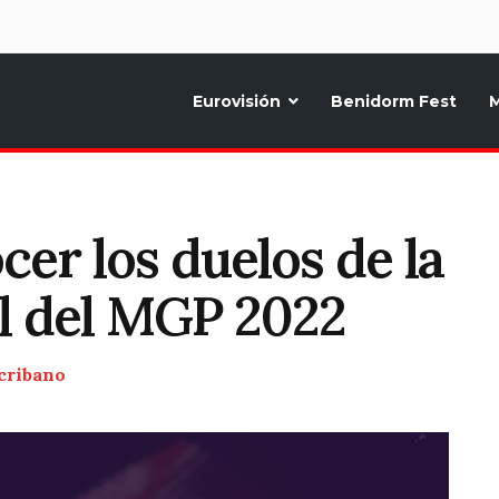
d
Eurovisión
Benidorm Fest
M
ternativo sobre la música y fiestas de toda Europa, Noticias diarias, op
er los duelos de la
l del MGP 2022
cribano