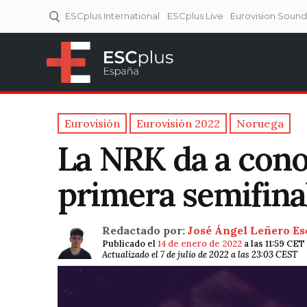
ESCplus International
ESCplus Live
Eurovision Soun
ESCplus España
Tu punto de referencia al
Eurovisión y NFs.
Eurovisión
Eurovisión 2022
Noruega
La NRK da a conoc
primera semifina
Redactado por:
José Ángel Leñero Es
Publicado el
14 de enero de 2022
a las 11:59 CET
Actualizado el 7 de julio de 2022 a las 23:03 CEST