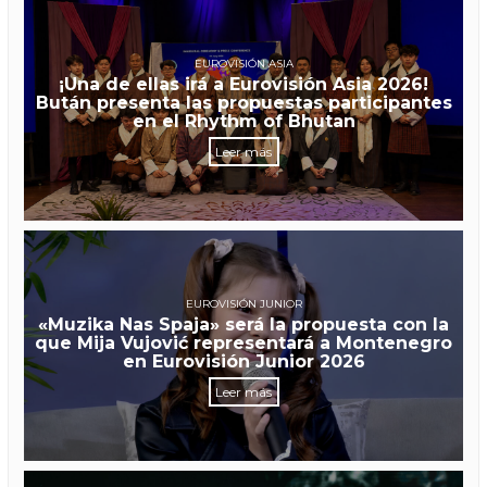
EUROVISIÓN ASIA
¡Una de ellas irá a Eurovisión Asia 2026!
Bután presenta las propuestas participantes
en el Rhythm of Bhutan
Leer más
EUROVISIÓN JUNIOR
«Muzika Nas Spaja» será la propuesta con la
que Mija Vujović representará a Montenegro
en Eurovisión Junior 2026
Leer más