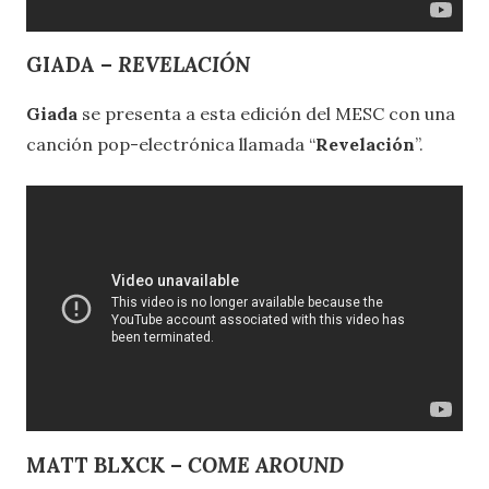
GIADA –
REVELACIÓN
Giada
se presenta a esta edición del MESC con una
canción pop-electrónica llamada “
Revelación
”.
MATT BLXCK –
COME AROUND