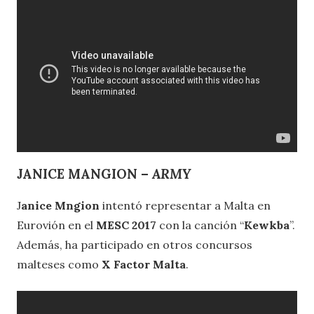
JANICE MANGION –
ARMY
J
anice Mngion
intentó representar a Malta en
Eurovión en el
MESC 2017
con la canción “
Kewkba
”.
Además, ha participado en otros concursos
malteses como
X Factor Malta
.