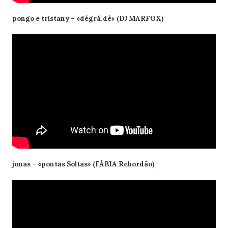
pongo e tristany – «dégrá.dè» (DJ MARFOX)
jonas – «pontas Soltas» (FÁBIA Rebordão)