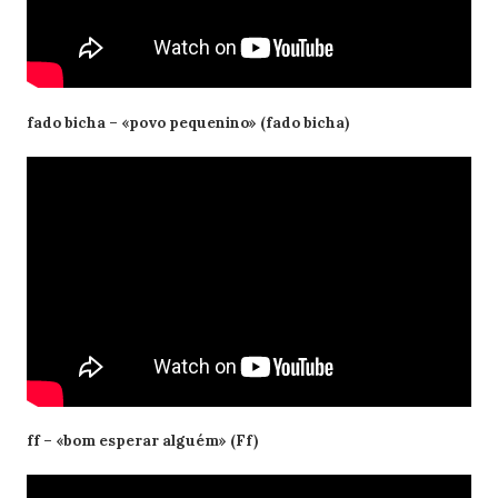
fado bicha – «povo pequenino» (fado bicha)
ff – «bom esperar alguém» (Ff)