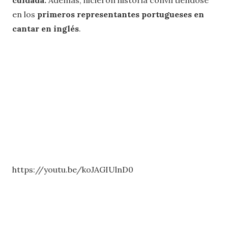
cuidada.
Además, hicieron historia convirtiéndose
en los
primeros representantes portugueses en
cantar en inglés
.
https://youtu.be/koJAGIUlnD0