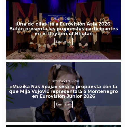
EUROVISIÓN ASIA
¡Una de ellas irá a Eurovisión Asia 2026!
Bután presenta las propuestas participantes
en el Rhythm of Bhutan
Leer más
EUROVISIÓN JUNIOR
«Muzika Nas Spaja» será la propuesta con la
que Mija Vujović representará a Montenegro
en Eurovisión Junior 2026
Leer más