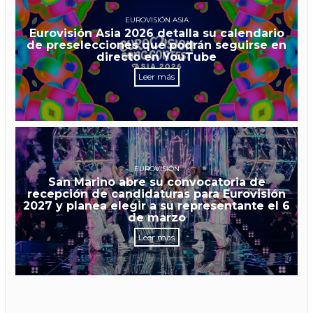
EUROVISIÓN ASIA
Eurovisión Asia 2026 detalla su calendario
de preselecciones que podrán seguirse en
directo en YouTube
Leer más
EUROVISIÓN
San Marino abre su convocatoria de
recepción de candidaturas para Eurovisión
2027 y planea elegir a su representante el 6
de marzo
Leer más