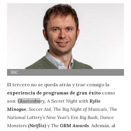
BBC
El tercero no se queda atrás y trae consigo la
experiencia de programas de gran éxito
como
son:
Glastonbu
ry, A Secret Night with
Kylie
Minogue
,
Soccer Aid
,
The Big Night of Musicals
,
The
National Lottery’s New Year’s Eve Big Bash
,
Dance
Monsters
(Netflix)
y
The
GRM Awards
. Además, al