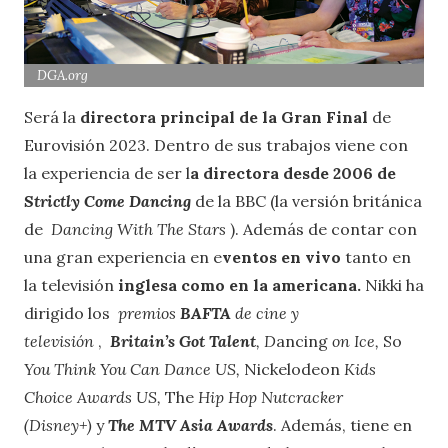
DGA.org
Será la
directora principal de la Gran Final
de
Eurovisión 2023. Dentro de sus trabajos viene con
la experiencia de ser l
a directora desde 2006 de
Strictly Come Dancing
de la BBC (la versión británica
de
Dancing With The Stars
). Además de contar con
una gran experiencia en e
ventos en vivo
tanto en
la televisión
inglesa como en la americana.
Nikki ha
dirigido los
premios
BAFTA
de cine y
televisión
,
Britain’s Got Talent
, D
ancing
on Ice,
So
You Think You Can Dance US,
Nickelodeon
Kids
Choice Awards US,
The
Hip Hop Nutcracker
(Disney+)
y
The MTV Asia Awards
. Además, tiene en