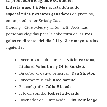
La
productora elegida: BBC Studios
Entertainment & Music,
está detrás de
espectáculos y eventos ganadores
de premios,
como pueden ser
Strictly Come
Dancing
,
Glastonbury
y
Later…with Jools
. Las
personas elegidas para la cobertura de las
tres
galas en directo, del día 9,11 y 13 de mayo
son las
siguientes:
Directores multicámara:
Nikki Parsons,
Richard Valentine y
Ollie Bartlett
Director creativo principal:
Dan Shipton
Director musical:
Kojo Samuel
Escenógrafo:
Julio Himede
Jefe de sonido:
Robert Edwards
Diseñador de iluminación:
Tim Routledge