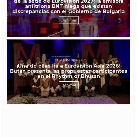
de la sede de Eurovisión 2027: la emisora
anfitriona BNT niega que existan
discrepancias con el Gobierno de Bulgaria
Leer más
EUROVISIÓN ASIA
¡Una de ellas irá a Eurovisión Asia 2026!
Bután presenta las propuestas participantes
en el Rhythm of Bhutan
Leer más