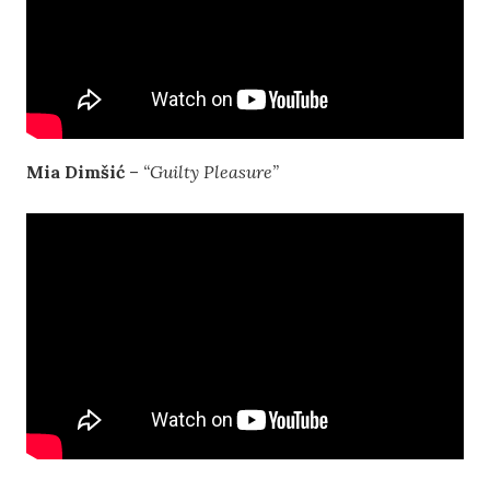
Mia Dimšić
–
“Guilty Pleasure”