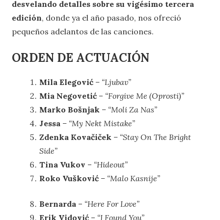
desvelando detalles sobre su vigésimo tercera
edición
, donde ya el año pasado, nos ofreció
pequeños adelantos de las canciones.
ORDEN DE ACTUACIÓN
Mila Elegović
– “Ljubav”
Mia Negovetić
–
“Forgive Me (Oprosti)”
Marko Bošnjak
– “Moli Za Nas”
Jessa
– “My Nekt Mistake”
Zdenka Kovačiček
– “Stay On The Bright
Side”
Tina Vukov
–
“Hideout”
Roko Vušković
– “Malo Kasnije”
Bernarda
–
“Here For Love”
Erik Vidović
–
“I Found You”