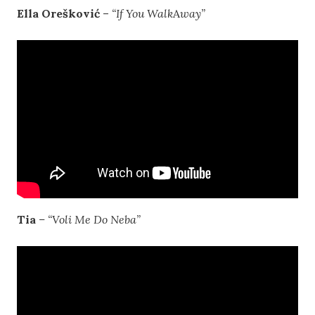
Ella Orešković
–
“If You Walk
A
way”
Tia
– “Voli Me Do Neba”