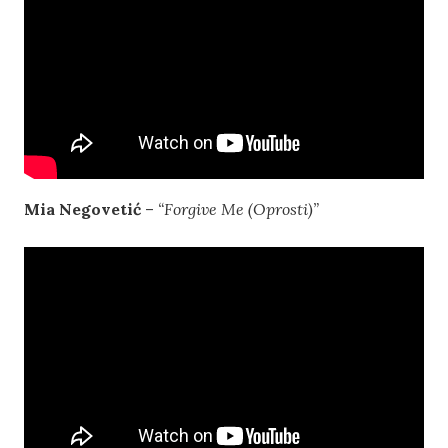
Mia Negovetić
–
“Forgive Me (Oprosti)”