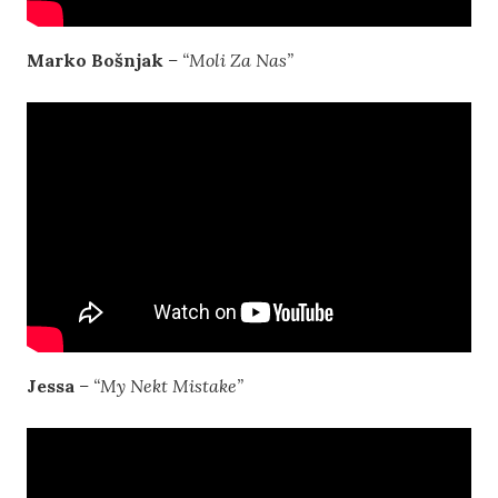
Marko Bošnjak
– “Moli Za Nas”
Jessa
– “My Nekt Mistake”