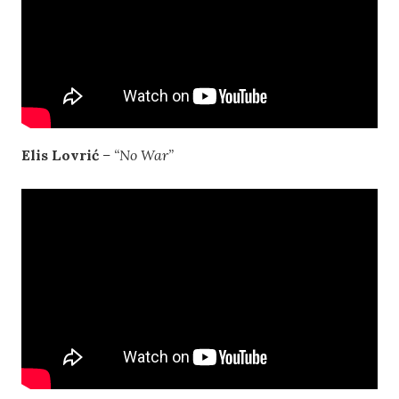
Elis Lovrić
– “No War”