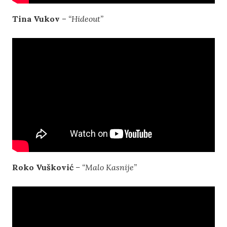
Tina Vukov
–
“Hideout”
Roko Vušković
– “Malo Kasnije”