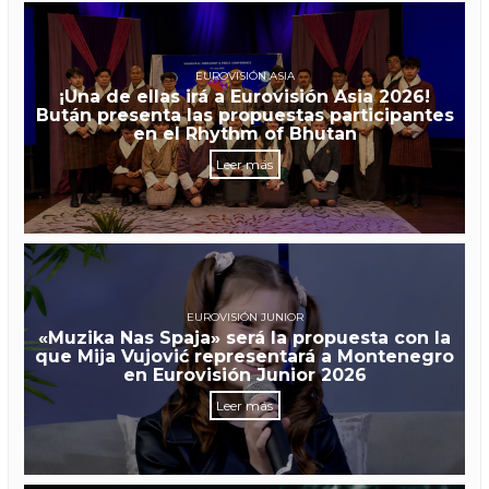
EUROVISIÓN ASIA
¡Una de ellas irá a Eurovisión Asia 2026!
Bután presenta las propuestas participantes
en el Rhythm of Bhutan
Leer más
EUROVISIÓN JUNIOR
«Muzika Nas Spaja» será la propuesta con la
que Mija Vujović representará a Montenegro
en Eurovisión Junior 2026
Leer más