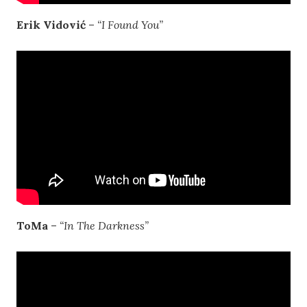
Erik Vidović
–
“I Found You”
ToMa
–
“In The Darkness”