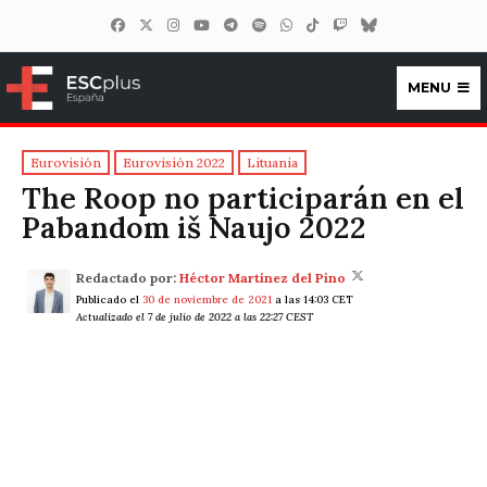
MENU
ESCplus España
Eurovisión
Eurovisión 2022
Lituania
The Roop no participarán en el
Pabandom iš Naujo 2022
Redactado por:
Héctor Martínez del Pino
Publicado el
30 de noviembre de 2021
a las 14:03 CET
Actualizado el 7 de julio de 2022 a las 22:27 CEST