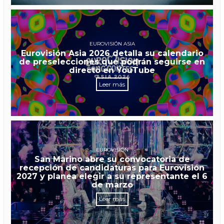
EUROVISIÓN ASIA
Eurovisión Asia 2026 detalla su calendario
de preselecciones que podrán seguirse en
directo en YouTube
Leer más
EUROVISIÓN
San Marino abre su convocatoria de
recepción de candidaturas para Eurovisión
2027 y planea elegir a su representante el 6
de marzo
Leer más