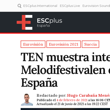
ESCplus International
ESCplus Live
Eurovision Soun
ESCplus España
Tu punto de referencia al
Eurovisión y NFs.
Eurovisión
Eurovisión 2021
Suecia
TEN muestra inte
Melodifestivalen 
España
Redactado por:
Hugo Carabaña Mené
Publicado el
4 de febrero de 2021
a las 16:06 CE
Actualizado el 21 de junio de 2021 a las 19:22 CEST