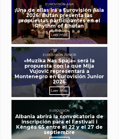
EUROVISIÓN ASIA
¡Una de ellas irá a Eurovisión Asia
2026! Bután presenta las
propuestas participantes en el
Rhythm of Bhutan
Leer más
EUROVISIÓN JUNIOR
«Muzika Nas Spaja» será la
propuesta con la que Mija
Vujović representará a
Montenegro en Eurovisión Junior
2026
Leer más
EUROVISIÓN
Albania abrirá la convocatoria de
inscripción para el Festivali i
Këngës 65 entre el 22 y el 27 de
septiembre