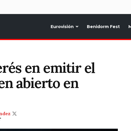
d
Eurovisión
Benidorm Fest
M
ternativo sobre la música y fiestas de toda Europa, Noticias diarias, op
rés en emitir el
en abierto en
ndez
T