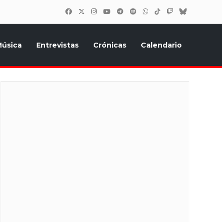
úsica
Entrevistas
Crónicas
Calendario
inión, Eurostars, y todo lo relacionado con el festival de