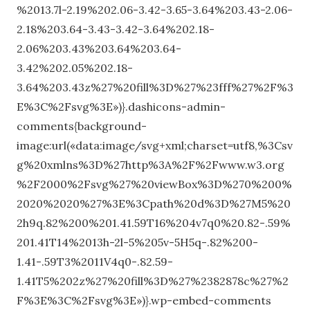
%2013.7l-2.19%202.06-3.42-3.65-3.64%203.43-2.06-
2.18%203.64-3.43-3.42-3.64%202.18-
2.06%203.43%203.64%203.64-
3.42%202.05%202.18-
3.64%203.43z%27%20fill%3D%27%23fff%27%2F%3
E%3C%2Fsvg%3E»)}.dashicons-admin-
comments{background-
image:url(«data:image/svg+xml;charset=utf8,%3Csv
g%20xmlns%3D%27http%3A%2F%2Fwww.w3.org
%2F2000%2Fsvg%27%20viewBox%3D%270%200%
2020%2020%27%3E%3Cpath%20d%3D%27M5%20
2h9q.82%200%201.41.59T16%204v7q0%20.82-.59%
201.41T14%2013h-2l-5%205v-5H5q-.82%200-
1.41-.59T3%2011V4q0-.82.59-
1.41T5%202z%27%20fill%3D%27%2382878c%27%2
F%3E%3C%2Fsvg%3E»)}.wp-embed-comments