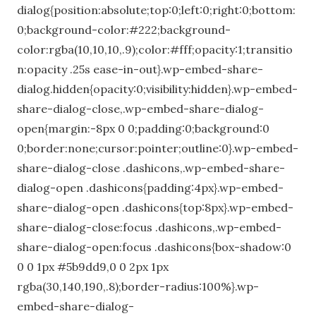
dialog{position:absolute;top:0;left:0;right:0;bottom:
0;background-color:#222;background-
color:rgba(10,10,10,.9);color:#fff;opacity:1;transitio
n:opacity .25s ease-in-out}.wp-embed-share-
dialog.hidden{opacity:0;visibility:hidden}.wp-embed-
share-dialog-close,.wp-embed-share-dialog-
open{margin:-8px 0 0;padding:0;background:0
0;border:none;cursor:pointer;outline:0}.wp-embed-
share-dialog-close .dashicons,.wp-embed-share-
dialog-open .dashicons{padding:4px}.wp-embed-
share-dialog-open .dashicons{top:8px}.wp-embed-
share-dialog-close:focus .dashicons,.wp-embed-
share-dialog-open:focus .dashicons{box-shadow:0
0 0 1px #5b9dd9,0 0 2px 1px
rgba(30,140,190,.8);border-radius:100%}.wp-
embed-share-dialog-