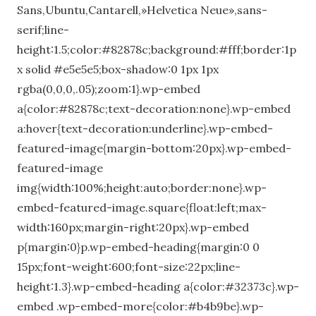
Sans,Ubuntu,Cantarell,»Helvetica Neue»,sans-
serif;line-
height:1.5;color:#82878c;background:#fff;border:1p
x solid #e5e5e5;box-shadow:0 1px 1px
rgba(0,0,0,.05);zoom:1}.wp-embed
a{color:#82878c;text-decoration:none}.wp-embed
a:hover{text-decoration:underline}.wp-embed-
featured-image{margin-bottom:20px}.wp-embed-
featured-image
img{width:100%;height:auto;border:none}.wp-
embed-featured-image.square{float:left;max-
width:160px;margin-right:20px}.wp-embed
p{margin:0}p.wp-embed-heading{margin:0 0
15px;font-weight:600;font-size:22px;line-
height:1.3}.wp-embed-heading a{color:#32373c}.wp-
embed .wp-embed-more{color:#b4b9be}.wp-