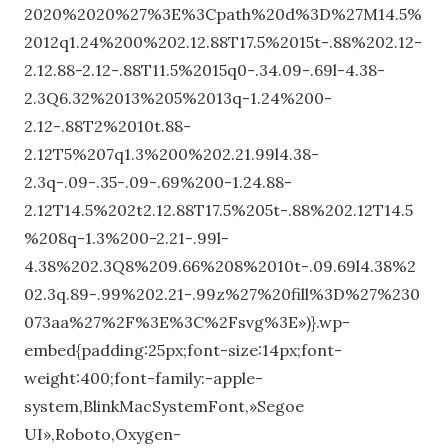
2020%2020%27%3E%3Cpath%20d%3D%27M14.5%
2012q1.24%200%202.12.88T17.5%2015t-.88%202.12-
2.12.88-2.12-.88T11.5%2015q0-.34.09-.69l-4.38-
2.3Q6.32%2013%205%2013q-1.24%200-
2.12-.88T2%2010t.88-
2.12T5%207q1.3%200%202.21.99l4.38-
2.3q-.09-.35-.09-.69%200-1.24.88-
2.12T14.5%202t2.12.88T17.5%205t-.88%202.12T14.5
%208q-1.3%200-2.21-.99l-
4.38%202.3Q8%209.66%208%2010t-.09.69l4.38%2
02.3q.89-.99%202.21-.99z%27%20fill%3D%27%230
073aa%27%2F%3E%3C%2Fsvg%3E»)}.wp-
embed{padding:25px;font-size:14px;font-
weight:400;font-family:-apple-
system,BlinkMacSystemFont,»Segoe
UI»,Roboto,Oxygen-