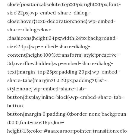
close{position:absolute;top:20px;right:20px;font-
size:22px}.wp-embed-share-dialog-
close:hover{text-decoration:none}.wp-embed-
share-dialog-close
.dashicons{height:24px;width:24px;background-
size:24px}.wp-embed-share-dialog-
content{height:100%;transform-style:preserve-
3d;overflow:hidden}.wp-embed-share-dialog-
text{margin-top:25px;padding:20px}.wp-embed-
share-tabs{margin:0 0 20px;padding:0;list-
style:none}.wp-embed-share-tab-
button{display:inline-block}.wp-embed-share-tab-
button
button{margin:0;padding:0;border:none;backgroun
d:0 0;font-size:16px;line-
height:1.3;color:#aaa;cursor:pointer;transition:colo