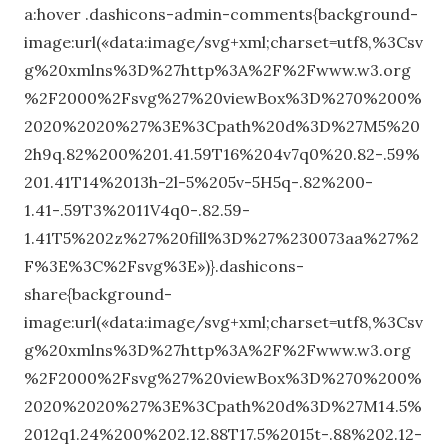
a:hover .dashicons-admin-comments{background-
image:url(«data:image/svg+xml;charset=utf8,%3Csv
g%20xmlns%3D%27http%3A%2F%2Fwww.w3.org
%2F2000%2Fsvg%27%20viewBox%3D%270%200%
2020%2020%27%3E%3Cpath%20d%3D%27M5%20
2h9q.82%200%201.41.59T16%204v7q0%20.82-.59%
201.41T14%2013h-2l-5%205v-5H5q-.82%200-
1.41-.59T3%2011V4q0-.82.59-
1.41T5%202z%27%20fill%3D%27%230073aa%27%2
F%3E%3C%2Fsvg%3E»)}.dashicons-
share{background-
image:url(«data:image/svg+xml;charset=utf8,%3Csv
g%20xmlns%3D%27http%3A%2F%2Fwww.w3.org
%2F2000%2Fsvg%27%20viewBox%3D%270%200%
2020%2020%27%3E%3Cpath%20d%3D%27M14.5%
2012q1.24%200%202.12.88T17.5%2015t-.88%202.12-