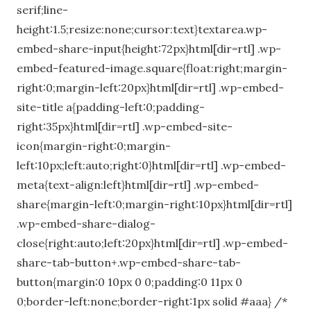
serif;line-
height:1.5;resize:none;cursor:text}textarea.wp-
embed-share-input{height:72px}html[dir=rtl] .wp-
embed-featured-image.square{float:right;margin-
right:0;margin-left:20px}html[dir=rtl] .wp-embed-
site-title a{padding-left:0;padding-
right:35px}html[dir=rtl] .wp-embed-site-
icon{margin-right:0;margin-
left:10px;left:auto;right:0}html[dir=rtl] .wp-embed-
meta{text-align:left}html[dir=rtl] .wp-embed-
share{margin-left:0;margin-right:10px}html[dir=rtl]
.wp-embed-share-dialog-
close{right:auto;left:20px}html[dir=rtl] .wp-embed-
share-tab-button+.wp-embed-share-tab-
button{margin:0 10px 0 0;padding:0 11px 0
0;border-left:none;border-right:1px solid #aaa} /*