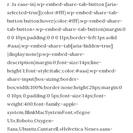
r .1s ease-in}.wp-embed-share-tab-button [aria-
selected=true]{color:#fff}.wp-embed-share-tab-
button button:hover{color:#fff}.wp-embed-share-
tab-button+.wp-embed-share-tab-button{margin:0
0 0 10px;padding:0 0 0 11px;border-left:1px solid
#aaa}.wp-embed-share-tab[aria-hidden=true]
{display:none}p.wp-embed-share-
description{margin:0;font-size:14px;line-
height:1;font-style:italic;color:#aaa}.wp-embed-
share-input{box-sizing:border-
box;width:100%;border:none;height:28px;margin:0
0 10px 0;padding:0 5px;font-size:14px;font-
weight:400;font-family:-apple-
system,BlinkMacSystemFont,»Segoe
UI»,Roboto,Oxygen-
Sans,Ubuntu,Cantarell,»Helvetica Neue»,sans-