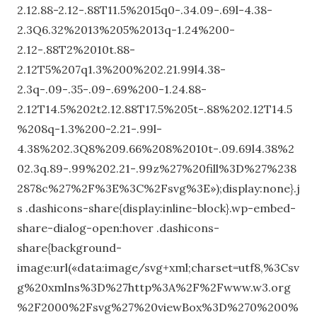
2.12.88-2.12-.88T11.5%2015q0-.34.09-.69l-4.38-
2.3Q6.32%2013%205%2013q-1.24%200-
2.12-.88T2%2010t.88-
2.12T5%207q1.3%200%202.21.99l4.38-
2.3q-.09-.35-.09-.69%200-1.24.88-
2.12T14.5%202t2.12.88T17.5%205t-.88%202.12T14.5
%208q-1.3%200-2.21-.99l-
4.38%202.3Q8%209.66%208%2010t-.09.69l4.38%2
02.3q.89-.99%202.21-.99z%27%20fill%3D%27%238
2878c%27%2F%3E%3C%2Fsvg%3E»);display:none}.j
s .dashicons-share{display:inline-block}.wp-embed-
share-dialog-open:hover .dashicons-
share{background-
image:url(«data:image/svg+xml;charset=utf8,%3Csv
g%20xmlns%3D%27http%3A%2F%2Fwww.w3.org
%2F2000%2Fsvg%27%20viewBox%3D%270%200%