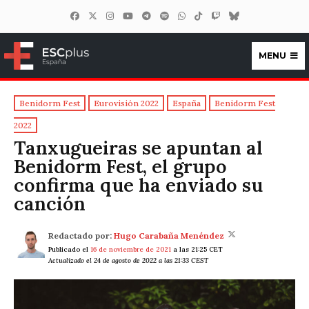
MENU
ESCplus España
Benidorm Fest
Eurovisión 2022
España
Benidorm Fest
2022
Tanxugueiras se apuntan al
Benidorm Fest, el grupo
confirma que ha enviado su
canción
Redactado por:
Hugo Carabaña Menéndez
Publicado el
16 de noviembre de 2021
a las 21:25 CET
Actualizado el 24 de agosto de 2022 a las 21:33 CEST