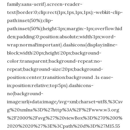
family:sans-serif}.screen-reader-
text{border:0;clip:rect(1px,1px,1px,1px);-webkit-clip-
path:inset(50%);clip-
path:inset(50%);height:1px;margin:-1px;overflow:hid
den;padding:0;position:absolute;width:1px;word-
wrap:normal!important}.dashicons{display:inline-
block;width:20px;height:20px;background-
color:transparent;background-repeat:no-
repeat;background-size:20px;background-
position:center;transition:background .1s ease-
in;position:relative;top:5px}.dashicons-
no{background-
image:url(«data:image/svg+xml;charset=utf8,%3Csv
g%20xmlns%3D%27http%3A%2F%2Fwww.w3.org
%2F2000%2Fsvg%27%20viewBox%3D%270%200%
2020%2020%27%3E%3Cpath%20d%3D%27M15.55