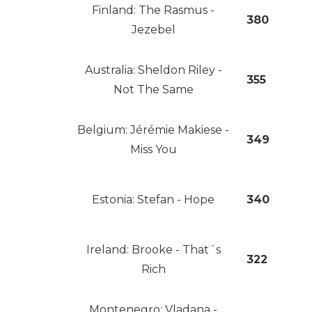
Finland: The Rasmus -
380
Jezebel
Australia: Sheldon Riley -
355
Not The Same
Belgium: Jérémie Makiese -
349
Miss You
Estonia: Stefan - Hope
340
Ireland: Brooke - That´s
322
Rich
Montenegro: Vladana -