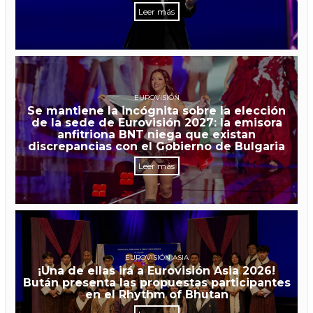
Leer más
EUROVISIÓN
Se mantiene la incógnita sobre la elección
de la sede de Eurovisión 2027: la emisora
anfitriona BNT niega que existan
discrepancias con el Gobierno de Bulgaria
Leer más
EUROVISIÓN ASIA
¡Una de ellas irá a Eurovisión Asia 2026!
Bután presenta las propuestas participantes
en el Rhythm of Bhutan