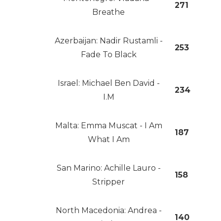
271
Breathe
Azerbaijan: Nadir Rustamli -
253
Fade To Black
Israel: Michael Ben David -
234
I.M
Malta: Emma Muscat - I Am
187
What I Am
San Marino: Achille Lauro -
158
Stripper
North Macedonia: Andrea -
140