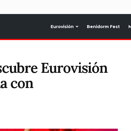
d
Eurovisión
Benidorm Fest
M
ternativo sobre la música y fiestas de toda Europa, Noticias diarias, op
scubre Eurovisión
na con