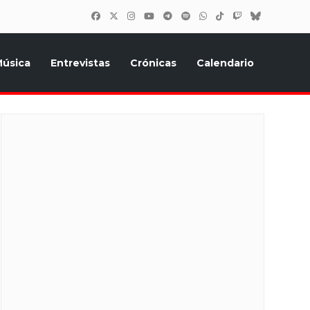
úsica
Entrevistas
Crónicas
Calendario
inión, Eurostars, y todo lo relacionado con el festival de