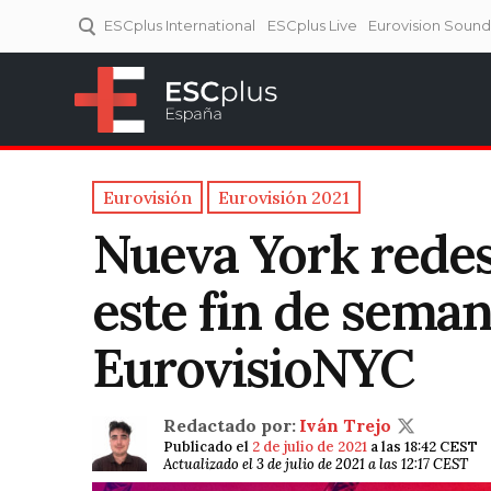
ESCplus International
ESCplus Live
Eurovision Soun
ESCplus España
Tu punto de referencia al
Eurovisión y NFs.
Eurovisión
Eurovisión 2021
Nueva York rede
este fin de sema
EurovisioNYC
Redactado por:
Iván Trejo
Publicado el
2 de julio de 2021
a las 18:42 CEST
Actualizado el 3 de julio de 2021 a las 12:17 CEST