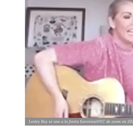
Lesley Roy se une a la fiesta EurovisioNYC de zoom en 20