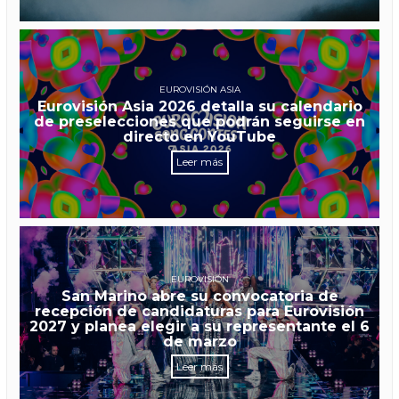
EUROVISIÓN ASIA
Eurovisión Asia 2026 detalla su calendario
de preselecciones que podrán seguirse en
directo en YouTube
Leer más
EUROVISIÓN
San Marino abre su convocatoria de
recepción de candidaturas para Eurovisión
2027 y planea elegir a su representante el 6
de marzo
Leer más