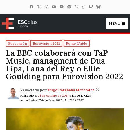
MENU
ESCplus España
Eurovisión
Eurovisión 2022
Reino Unido
La BBC colaborará con TaP
Music, managment de Dua
Lipa, Lana del Rey o Ellie
Goulding para Eurovision 2022
Redactado por:
Hugo Carabaña Menéndez
Publicado el
21 de octubre de 2021
a las 08:15 CEST
Actualizado el 7 de julio de 2022 a las 23:39 CEST