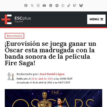
MENU
ESCplus España
Eurovisión
¡Eurovisión se juega ganar un
Óscar esta madrugada con la
banda sonora de la película
Fire Saga!
Redactado por:
José David López
Publicado el
25 de abril de 2021
a las 20:08 CEST
Actualizado el 26 de abril de 2021 a las 04:57 CEST