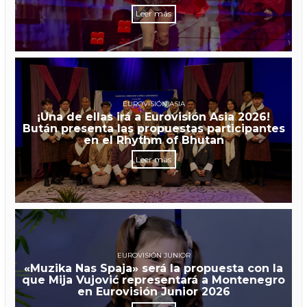
Leer más
EUROVISIÓN ASIA
¡Una de ellas irá a Eurovisión Asia 2026!
Bután presenta las propuestas participantes
en el Rhythm of Bhutan
Leer más
EUROVISIÓN JUNIOR
«Muzika Nas Spaja» será la propuesta con la
que Mija Vujović representará a Montenegro
en Eurovisión Junior 2026