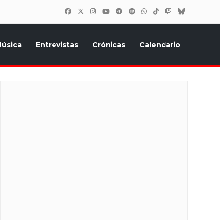
úsica
Entrevistas
Crónicas
Calendario
inión, Eurostars, y todo lo relacionado con el festival de