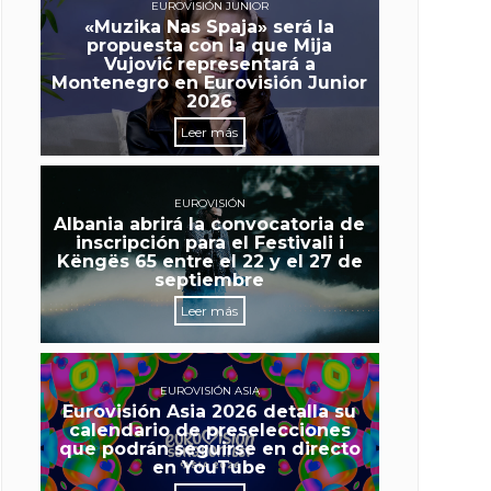
EUROVISIÓN JUNIOR
«Muzika Nas Spaja» será la
propuesta con la que Mija
Vujović representará a
Montenegro en Eurovisión Junior
2026
Leer más
EUROVISIÓN
Albania abrirá la convocatoria de
inscripción para el Festivali i
Këngës 65 entre el 22 y el 27 de
septiembre
Leer más
EUROVISIÓN ASIA
Eurovisión Asia 2026 detalla su
calendario de preselecciones
que podrán seguirse en directo
en YouTube