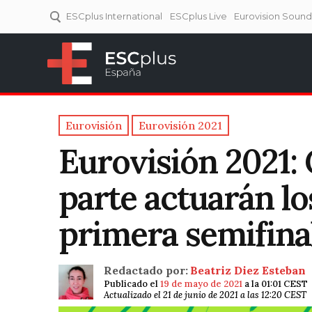
ESCplus International
ESCplus Live
Eurovision Soun
ESCplus España
Tu punto de referencia al
Eurovisión y NFs.
Eurovisión
Eurovisión 2021
Eurovisión 2021:
parte actuarán los
primera semifina
Redactado por:
Beatriz Diez Esteban
Publicado el
19 de mayo de 2021
a la 01:01 CEST
Actualizado el 21 de junio de 2021 a las 12:20 CEST