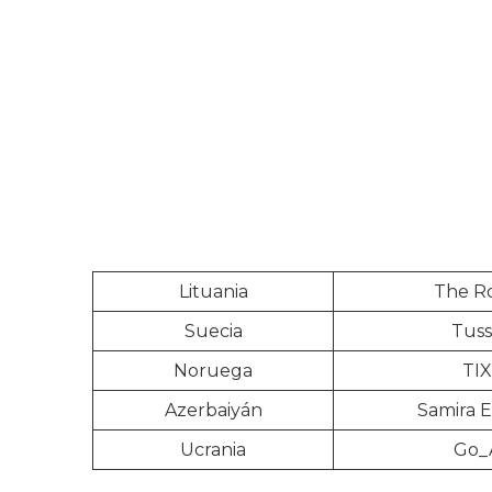
Lituania
The R
Suecia
Tus
Noruega
TIX
Azerbaiyán
Samira E
Ucrania
Go_