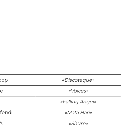
oop
«Discoteque»
se
«Voices»
«Falling Angel»
fendi
«Mata Hari»
A
«Shum»