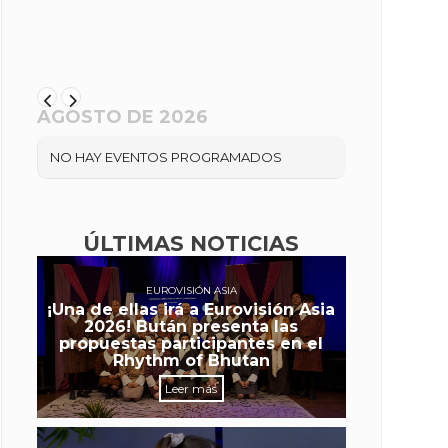
AGOSTO DE 2026
NO HAY EVENTOS PROGRAMADOS
ÚLTIMAS NOTICIAS
EUROVISIÓN ASIA
¡Una de ellas irá a Eurovisión Asia
2026! Bután presenta las
propuestas participantes en el
Rhythm of Bhutan
Leer más