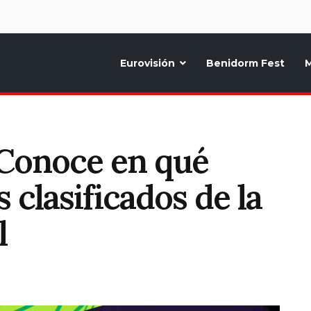
d
Eurovisión
Benidorm Fest
M
ternativo sobre la música y fiestas de toda Europa, Noticias diarias, op
 Conoce en qué
 clasificados de la
l