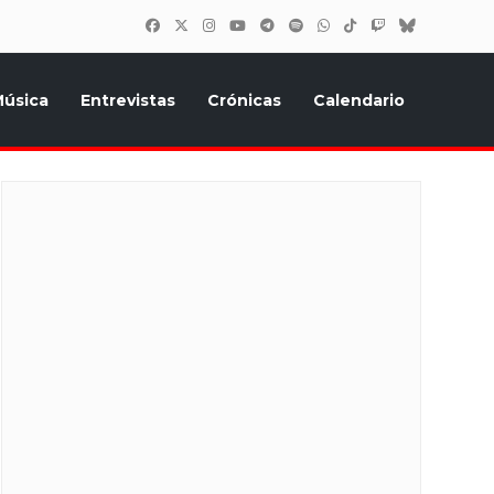
úsica
Entrevistas
Crónicas
Calendario
inión, Eurostars, y todo lo relacionado con el festival de