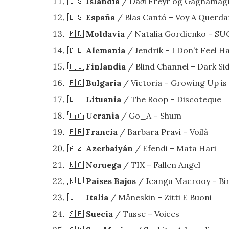
🇮🇸
Islandia
/ Da∂i Freyr og Gagnamagn
🇪🇸
España
/ Blas Cantó – Voy A Querd
🇲🇩
Moldavia
/ Natalia Gordienko – S
🇩🇪
Alemania
/ Jendrik – I Don’t Feel H
🇫🇮
Finlandia
/ Blind Channel – Dark Si
🇧🇬
Bulgaria
/ Victoria – Growing Up is
🇱🇹
Lituania
/ The Roop – Discoteque
🇺🇦
Ucrania
/ Go_A – Shum
🇫🇷
Francia
/ Barbara Pravi – Voilà
🇦🇿
Azerbaiyán
/ Efendi – Mata Hari
🇳🇴
Noruega
/ TIX – Fallen Angel
🇳🇱
Países Bajos
/ Jeangu Macrooy – Bir
🇮🇹
Italia
/ Måneskin – Zitti E Buoni
🇸🇪
Suecia
/ Tusse – Voices