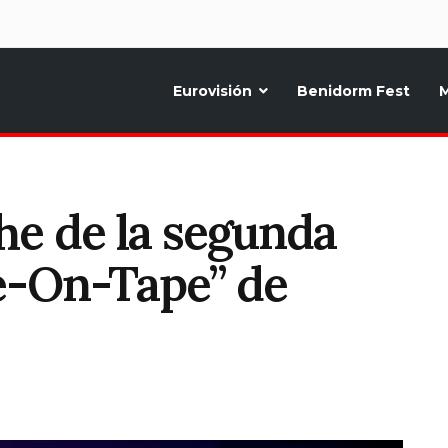
d
Eurovisión
Benidorm Fest
M
ternativo sobre la música y fiestas de toda Europa, Noticias diarias, op
he de la segunda
ve-On-Tape” de
T