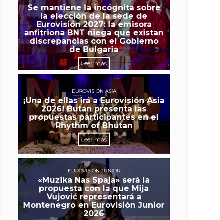
Se mantiene la incógnita sobre
la elección de la sede de
Eurovisión 2027: la emisora
anfitriona BNT niega que existan
discrepancias con el Gobierno
de Bulgaria
Leer más
EUROVISIÓN ASIA
¡Una de ellas irá a Eurovisión Asia
2026! Bután presenta las
propuestas participantes en el
Rhythm of Bhutan
Leer más
EUROVISIÓN JUNIOR
«Muzika Nas Spaja» será la
propuesta con la que Mija
Vujović representará a
Montenegro en Eurovisión Junior
2026