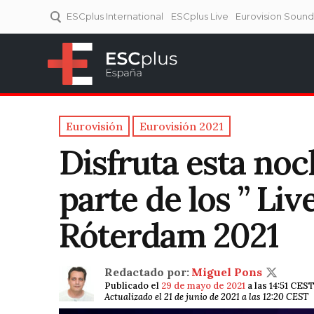
ESCplus International
ESCplus Live
Eurovision Soun
ESCplus España
Tu punto de referencia al
Eurovisión y NFs.
Eurovisión
Eurovisión 2021
Disfruta esta noc
parte de los ” Li
Róterdam 2021
Redactado por:
Miguel Pons
Publicado el
29 de mayo de 2021
a las 14:51 CES
Actualizado el 21 de junio de 2021 a las 12:20 CEST