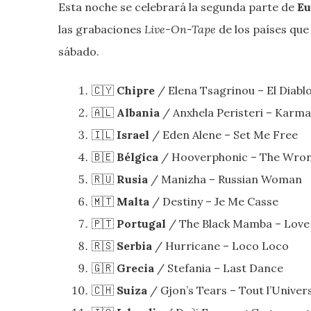
Esta noche se celebrará la segunda parte de
Eu
las grabaciones
Live-On-Tape
de los países que
sábado.
🇨🇾
Chipre
/ Elena Tsagrinou – El Diabl
🇦🇱
Albania
/ Anxhela Peristeri – Karma
🇮🇱
Israel
/ Eden Alene – Set Me Free
🇧🇪
Bélgica
/ Hooverphonic – The Wron
🇷🇺
Rusia
/ Manizha – Russian Woman
🇲🇹
Malta
/ Destiny – Je Me Casse
🇵🇹
Portugal
/ The Black Mamba – Love 
🇷🇸
Serbia
/ Hurricane – Loco Loco
🇬🇷
Grecia
/ Stefania – Last Dance
🇨🇭
Suiza
/ Gjon’s Tears – Tout l’Univer