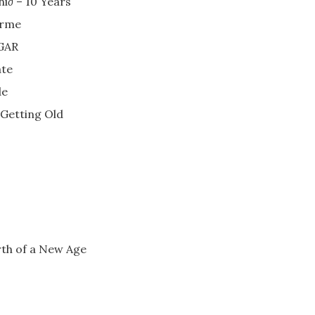
i∂ – 10 Years
arme
UGAR
ate
de
 Getting Old
th of a New Age