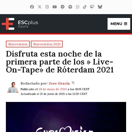
MENU
ESCplus España
Eurovisión
Eurovisión 2021
Disfruta esta noche de la
primera parte de los » Live-
On-Tape» de Róterdam 2021
Redactado por:
Jose Gracia
Publicado el
28 de mayo de 2021
a las 16:19 CEST
Actualizado el 21 de junio de 2021 a las 12:20 CEST