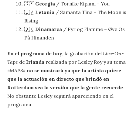
🇬🇪
Georgia
/ Tornike Kipiani – You
🇱🇻
Letonia
/ Samanta Tīna – The Moon is
Rising
🇩🇰
Dinamarca
/ Fyr og Flamme – Øve Os
På Hinanden
En el programa de hoy
, la grabación del
Live-On-
Tape
de
Irlanda
realizada por Lesley Roy y su tema
«MAPS»
no se mostrará ya que la artista quiere
que la actuación en directo que brindó en
Rotterdam sea la versión que la gente recuerde
.
No obstante Lesley seguirá apareciendo en el
programa.