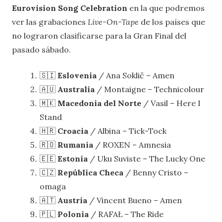
Eurovision Song Celebration
en la que podremos
ver las grabaciones
Live-On-Tape
de los países que
no lograron clasificarse para la Gran Final del
pasado sábado.
🇸🇮
Eslovenia
/ Ana Soklič – Amen
🇦🇺
Australia
/ Montaigne – Technicolour
🇲🇰
Macedonia del Norte
/ Vasil – Here I
Stand
🇭🇷
Croacia
/ Albina – Tick-Tock
🇷🇴
Rumanía
/ ROXEN – Amnesia
🇪🇪
Estonia
/ Uku Suviste – The Lucky One
🇨🇿
República Checa
/ Benny Cristo –
omaga
🇦🇹
Austria
/ Vincent Bueno – Amen
🇵🇱
Polonia
/ RAFAŁ – The Ride