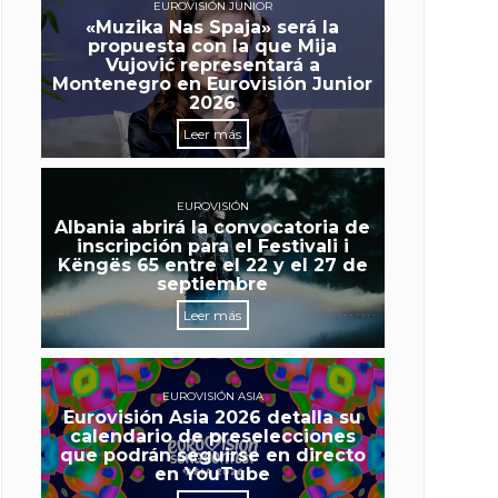
EUROVISIÓN JUNIOR
«Muzika Nas Spaja» será la
propuesta con la que Mija
Vujović representará a
Montenegro en Eurovisión Junior
2026
Leer más
EUROVISIÓN
Albania abrirá la convocatoria de
inscripción para el Festivali i
Këngës 65 entre el 22 y el 27 de
septiembre
Leer más
EUROVISIÓN ASIA
Eurovisión Asia 2026 detalla su
calendario de preselecciones
que podrán seguirse en directo
en YouTube