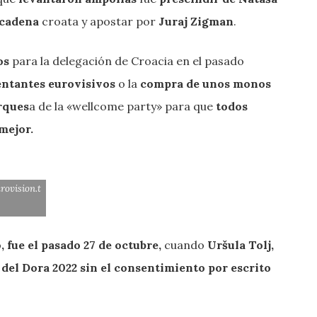
 cadena
croata y apostar por
Juraj Zigman
.
os
para la delegación de Croacia en el pasado
sentantes eurovisivos
o la
compra de unos monos
rques
a de la «wellcome party» para que
todos
mejor.
rovision.t
, fue el pasado 27 de octubre,
cuando
Uršula Tolj,
 del Dora 2022 sin el consentimiento por escrito