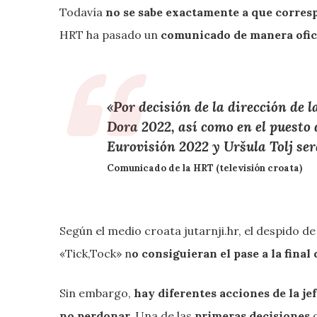
Todavía
no se sabe exactamente a que corres
HRT ha pasado un
comunicado de manera ofic
«Por decisión de la dirección de 
Dora 2022, así como en el puesto d
Eurovisión 2022 y
Uršula Tolj
ser
Comunicado de la HRT (televisión croata)
Según el medio croata jutarnji.hr, el despido d
«Tick,Tock» n
o consiguieran el pase a la final
Sin embargo,
hay diferentes acciones de la j
no perdonar.
Una de las
primeras decisiones