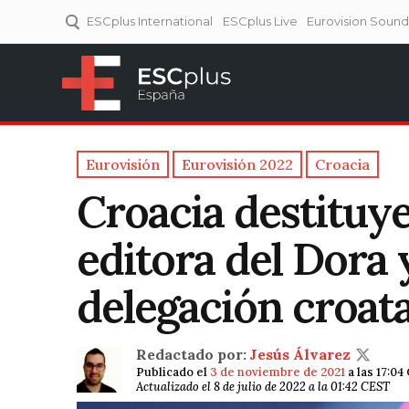
ESCplus International
ESCplus Live
Eurovision Soun
ESCplus España
Tu punto de referencia al
Eurovisión y NFs.
Eurovisión
Eurovisión 2022
Croacia
Croacia destituye
editora del Dora y
delegación croat
Redactado por:
Jesús Álvarez
Publicado el
3 de noviembre de 2021
a las 17:04
Actualizado el 8 de julio de 2022 a la 01:42 CEST