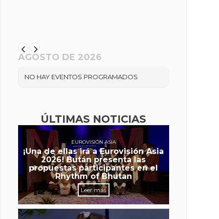
AGOSTO DE 2026
NO HAY EVENTOS PROGRAMADOS
ÚLTIMAS NOTICIAS
EUROVISIÓN ASIA
¡Una de ellas irá a Eurovisión Asia
2026! Bután presenta las
propuestas participantes en el
Rhythm of Bhutan
Leer más