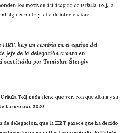
ponden los motivos
del despido de
Uršula Tolj,
la
ial
algo escueto y falta de información:
la HRT, hay un cambio en el equipo del
e jefe de la delegación croata en
á sustituida por Tomislav Štengl»
e
Uršula Tolj
nada tiene que ver
, con que Albina y su
 de Eurovisión 2020.
efa de delegación, que la HRT parece que ha decido
que
levantaron ampollas
fue
prescindir de Nataša