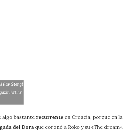
islav Štengl
gazin.hrt.hr
s algo bastante
recurrente
en Croacia, porque en la
rgada del Dora
que coronó a Roko y su «The dream».