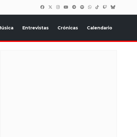
úsica
Entrevistas
Crónicas
Calendario
inión, Eurostars, y todo lo relacionado con el festival de