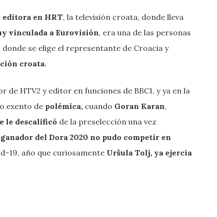
y editora en HRT
, la televisión croata, donde lleva
y vinculada a Eurovisión
, era una de las personas
a donde se elige el representante de Croacia y
ación croata.
tor de HTV2 y editor en funciones de BBC1, y ya en la
o exento de
polémica,
cuando
Goran Karan
,
e le descalificó
de la preselección una vez
ganador del Dora 2020 no pudo competir en
vid-19, año que curiosamente
Uršula Tolj,
ya ejercía