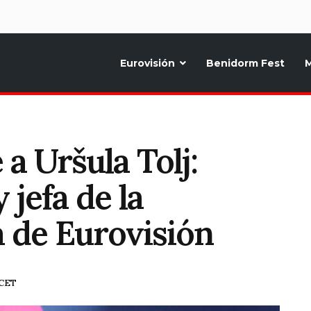
d
Eurovisión
Benidorm Fest
M
ternativo sobre la música y fiestas de toda Europa, Noticias diarias, op
 a Uršula Tolj:
 jefa de la
a de Eurovisión
 CET