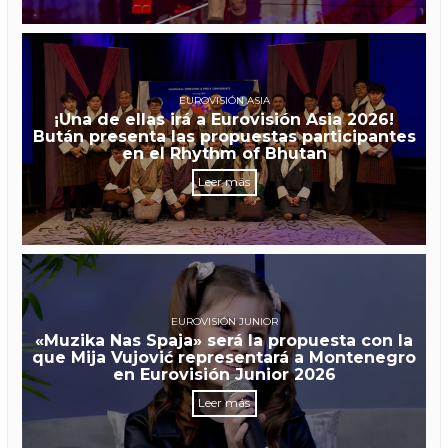
EUROVISIÓN ASIA
¡Una de ellas irá a Eurovisión Asia 2026!
Bután presenta las propuestas participantes
en el Rhythm of Bhutan
Leer más
EUROVISIÓN JUNIOR
«Muzika Nas Spaja» será la propuesta con la
que Mija Vujović representará a Montenegro
en Eurovisión Junior 2026
Leer más