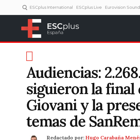
ESCplus International
ESCplus Live
Eurovision Soun
ESCplus España
Tu punto de referencia al
Eurovisión y NFs.
Audiencias: 2.268
siguieron la fina
Giovani y la pres
temas de SanRem
Redactado por:
Hugo Carabaña Mené