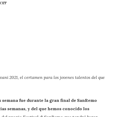
6 CET
vani 2021, el certamen para los jovenes talentos del que
as semana fue durante la gran final de SanRemo
rias semanas, y del que hemos conocido los
e
del propio Festival di SanRemo que tendrá lugar