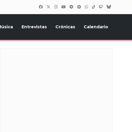
úsica
Entrevistas
Crónicas
Calendario
inión, Eurostars, y todo lo relacionado con el festival de