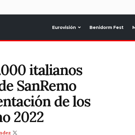
d
Eurovisión
Benidorm Fest
M
ternativo sobre la música y fiestas de toda Europa, Noticias diarias, op
.000 italianos
l de SanRemo
entación de los
o 2022
ndez