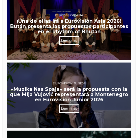
EUROVISIÓN ASIA
¡Una de ellas irá a Eurovisión Asia 2026!
Bután presenta las propuestas participantes
en el Rhythm of Bhutan
Leer más
EUROVISIÓN JUNIOR
«Muzika Nas Spaja» será la propuesta con la
que Mija Vujović representará a Montenegro
en Eurovisión Junior 2026
Leer más