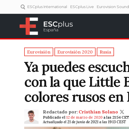
ESCplus International
ESCplus Live
Eurovision Soun
ESCplus España
Tu punto de referencia al
Eurovisión y NFs.
Eurovisión
Eurovisión 2020
Rusia
Ya puedes escucha
con la que Little 
colores rusos en
Redactado por:
Cristhian Solano
Publicado el
12 de marzo de 2020
a las 21:54 CE
Actualizado el 21 de junio de 2021 a las 19:13 CEST