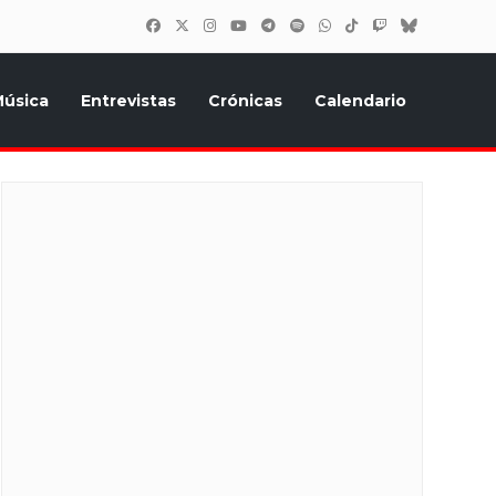
úsica
Entrevistas
Crónicas
Calendario
inión, Eurostars, y todo lo relacionado con el festival de