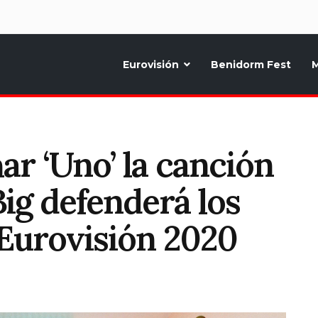
d
Eurovisión
Benidorm Fest
M
ternativo sobre la música y fiestas de toda Europa, Noticias diarias, op
r ‘Uno’ la canción
Big defenderá los
 Eurovisión 2020
T