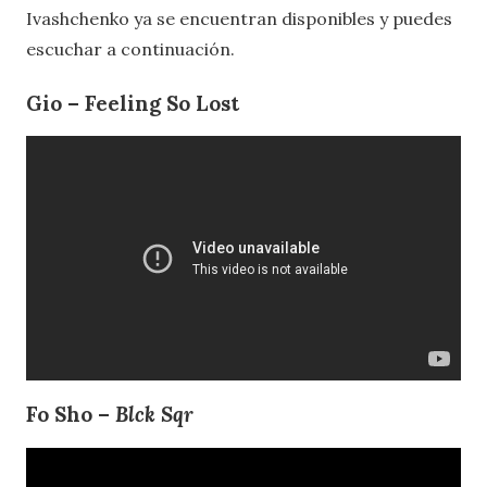
Ivashchenko ya se encuentran disponibles y puedes
escuchar a continuación.
Gio – Feeling So Lost
Fo Sho –
Blck Sqr