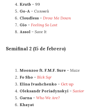
Krutb
– 99
Go-A
–
Соловей
Cloudless
–
Drow Me Down
Gio
–
Feeling So Lost
Assol
–
Save It
Semifinal 2 (15 de febrero)
Moonzoo ft. F.M.F. Sure
–
Maze
Fo Sho
–
Blck Sqr
Elina Ivashchenko
–
Get up
Oleksandr Poriadynskyi
–
Savior
Garna
–
Who We Are?
Khayat