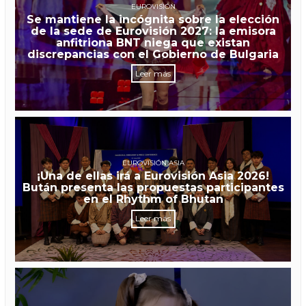
EUROVISIÓN
Se mantiene la incógnita sobre la elección
de la sede de Eurovisión 2027: la emisora
anfitriona BNT niega que existan
discrepancias con el Gobierno de Bulgaria
Leer más
EUROVISIÓN ASIA
¡Una de ellas irá a Eurovisión Asia 2026!
Bután presenta las propuestas participantes
en el Rhythm of Bhutan
Leer más