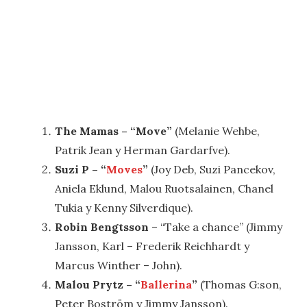
The Mamas – “Move”
(Melanie Wehbe,
Patrik Jean y Herman Gardarfve).
Suzi P – “
Moves
”
(Joy Deb, Suzi Pancekov,
Aniela Eklund, Malou Ruotsalainen, Chanel
Tukia y Kenny Silverdique).
Robin Bengtsson
– “Take a chance” (Jimmy
Jansson, Karl – Frederik Reichhardt y
Marcus Winther – John).
Malou Prytz – “
Ballerina
”
(Thomas G:son,
Peter Boström y Jimmy Jansson).