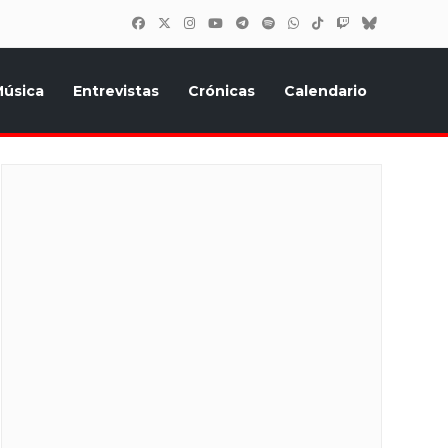
úsica
Entrevistas
Crónicas
Calendario
inión, Eurostars, y todo lo relacionado con el festival de