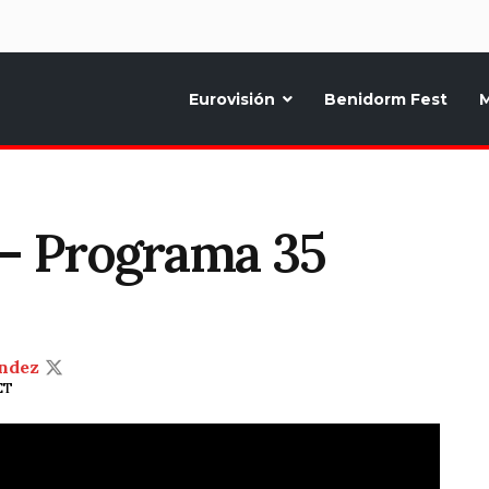
d
Eurovisión
Benidorm Fest
M
ternativo sobre la música y fiestas de toda Europa, Noticias diarias, op
 – Programa 35
ndez
ET