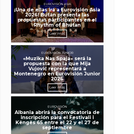
EUROVISIÓN ASIA
¡Una de ellas irá a Eurovisión Asia
2026! Bután presenta las
propuestas participantes en el
Rhythm of Bhutan
Leer más
EUROVISIÓN JUNIOR
«Muzika Nas Spaja» será la
propuesta con la que Mija
Vujović representará a
Montenegro en Eurovisión Junior
2026
Leer más
EUROVISIÓN
Albania abrirá la convocatoria de
inscripción para el Festivali i
Këngës 65 entre el 22 y el 27 de
septiembre