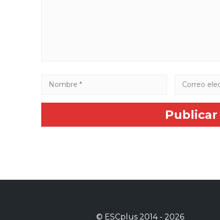
©
ESCplus
2014 -
2026