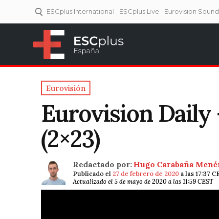
ESCplus International
ESCplus Live
Eurovision Soun
ESCplus España
Tu punto de referencia al
Eurovisión y NFs.
Eurovisión
Eurovision Daily
(2×23)
Redactado por:
Hugo Carabaña Mené
Publicado el
27 de febrero de 2020
a las 17:37 C
Actualizado el 5 de mayo de 2020 a las 11:59 CEST