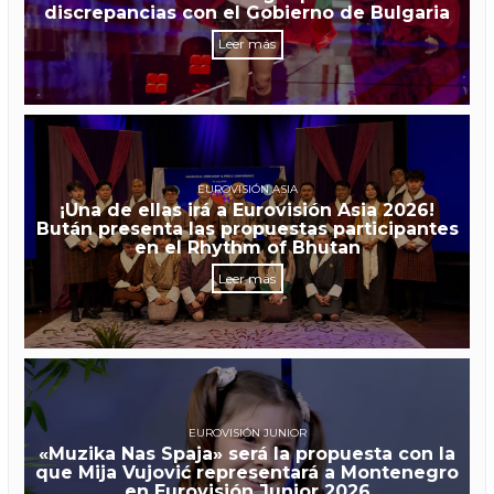
discrepancias con el Gobierno de Bulgaria
Leer más
EUROVISIÓN ASIA
¡Una de ellas irá a Eurovisión Asia 2026!
Bután presenta las propuestas participantes
en el Rhythm of Bhutan
Leer más
EUROVISIÓN JUNIOR
«Muzika Nas Spaja» será la propuesta con la
que Mija Vujović representará a Montenegro
en Eurovisión Junior 2026