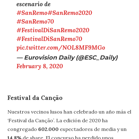
escenario de
#SanRemo
#SanRemo2020
#SanRemo70
#FestivalDiSanRemo2020
#FestivalDiSanRemo70
pic.twitter.com/NOL8MF9MGo
— Eurovision Daily (@ESC_Daily)
February 8, 2020
Festival da Canção
Nuestros vecinos lusos han celebrado un año más el
‘Festival da Canção’. La edición de 2020 ha
congregado
602.000
espectadores de media y un
14,8%
de share. El concurso ha perdido unos