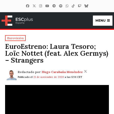
MENU
ESCplus España
Eurovisión
EuroEstreno: Laura Tesoro;
Loïc Nottet (feat. Alex Germys)
– Strangers
Redactado por:
Hugo Carabaña Menéndez
Publicado el
21 de noviembre de 2020
a las 12:11 CET