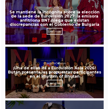
EUROVISIÓN
Se mantiene la incógnita sobre la elección
de la sede de Eurovisión 2027: la emisora
anfitriona BNT niega que existan
discrepancias con el Gobierno de Bulgaria
Leer más
EUROVISIÓN ASIA
¡Una de ellas irá a Eurovisión Asia 2026!
Bután presenta las propuestas participantes
en el Rhythm of Bhutan
Leer más