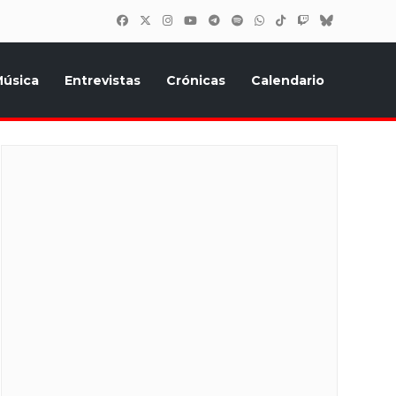
úsica
Entrevistas
Crónicas
Calendario
inión, Eurostars, y todo lo relacionado con el festival de