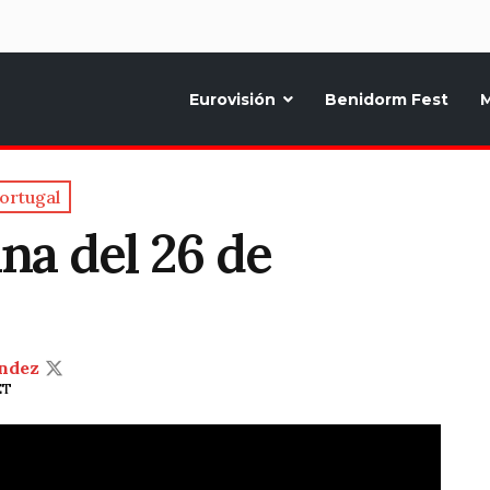
d
Eurovisión
Benidorm Fest
M
ternativo sobre la música y fiestas de toda Europa, Noticias diarias, op
ortugal
a del 26 de
ndez
ET