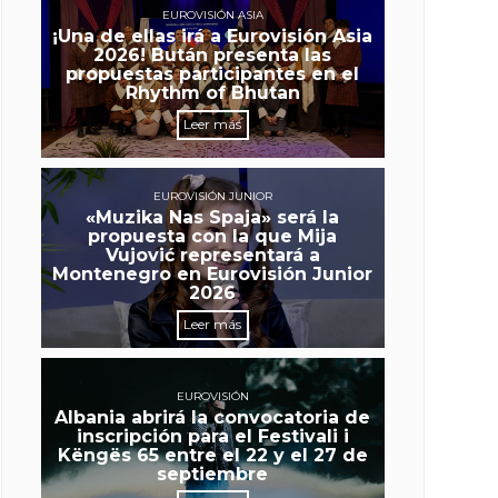
EUROVISIÓN ASIA
¡Una de ellas irá a Eurovisión Asia
2026! Bután presenta las
propuestas participantes en el
Rhythm of Bhutan
Leer más
EUROVISIÓN JUNIOR
«Muzika Nas Spaja» será la
propuesta con la que Mija
Vujović representará a
Montenegro en Eurovisión Junior
2026
Leer más
EUROVISIÓN
Albania abrirá la convocatoria de
inscripción para el Festivali i
Këngës 65 entre el 22 y el 27 de
septiembre