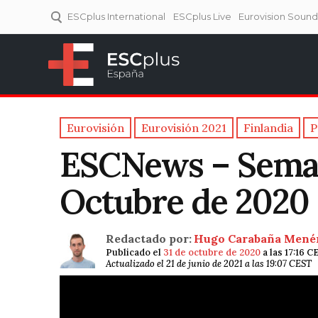
ESCplus International
ESCplus Live
Eurovision Soun
ESCplus España
Tu punto de referencia al
Eurovisión y NFs.
Eurovisión
Eurovisión 2021
Finlandia
P
ESCNews – Seman
Octubre de 2020
Redactado por:
Hugo Carabaña Mené
Publicado el
31 de octubre de 2020
a las 17:16 C
Actualizado el 21 de junio de 2021 a las 19:07 CEST