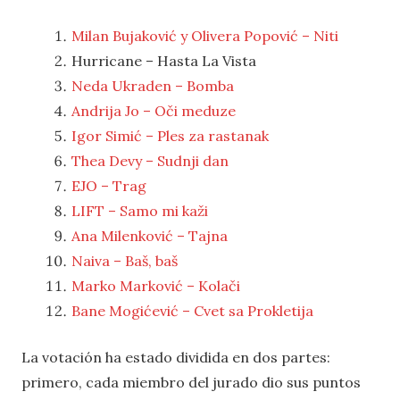
Milan Bujaković y Olivera Popović – Niti
Hurricane – Hasta La Vista
Neda Ukraden – Bomba
Andrija Jo – Oči meduze
Igor Simić – Ples za rastanak
Thea Devy – Sudnji dan
EJO – Trag
LIFT – Samo mi kaži
Ana Milenković – Tajna
Naiva – Baš, baš
Marko Marković – Kolači
Bane Mogićević – Cvet sa Prokletija
La votación ha estado dividida en dos partes:
primero, cada miembro del jurado dio sus puntos