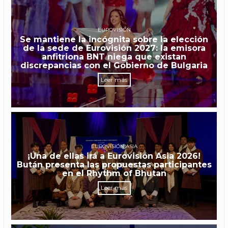
EUROVISIÓN
Se mantiene la incógnita sobre la elección
de la sede de Eurovisión 2027: la emisora
anfitriona BNT niega que existan
discrepancias con el Gobierno de Bulgaria
Leer más
EUROVISIÓN ASIA
¡Una de ellas irá a Eurovisión Asia 2026!
Bután presenta las propuestas participantes
en el Rhythm of Bhutan
Leer más