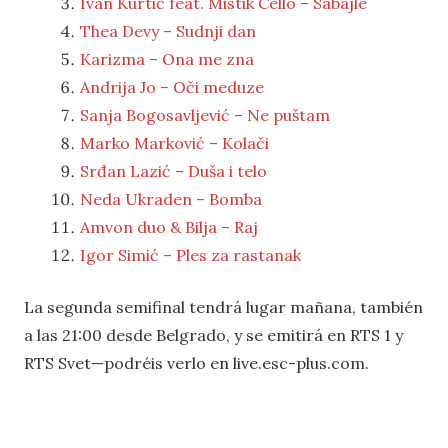
Ivan Kurtić feat. Mistik Cello – Sabajle
Thea Devy – Sudnji dan
Karizma – Ona me zna
Andrija Jo – Oči meduze
Sanja Bogosavljević – Ne puštam
Marko Marković – Kolači
Srđan Lazić – Duša i telo
Neda Ukraden – Bomba
Amvon duo & Bilja – Raj
Igor Simić – Ples za rastanak
La segunda semifinal tendrá lugar mañana, también
a las 21:00 desde Belgrado, y se emitirá en RTS 1 y
RTS Svet—podréis verlo en live.esc-plus.com.