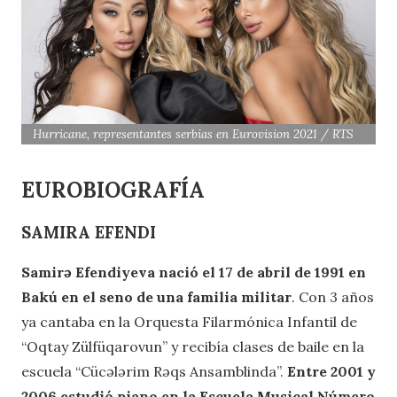
Hurricane, representantes serbias en Eurovision 2021 / RTS
EUROBIOGRAFÍA
SAMIRA EFENDI
Samirə Efendiyeva nació el 17 de abril de 1991 en
Bakú en el seno de una familia militar
. Con 3 años
ya cantaba en la Orquesta Filarmónica Infantil de
“Oqtay Zülfüqarovun” y recibía clases de baile en la
escuela “Cücələrim Rəqs Ansamblinda”.
Entre 2001 y
2006 estudió piano en la Escuela Musical Número