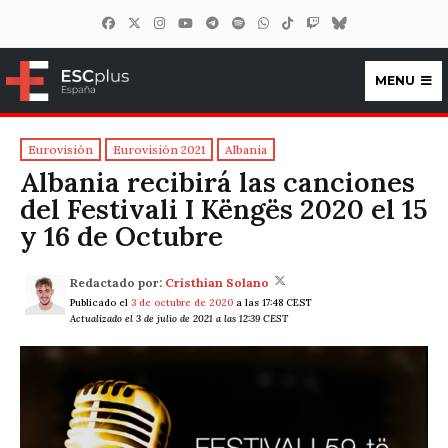
MENU
ESCplus España
Eurovisión
Eurovisión 2021
Albania
Albania recibirá las canciones
del Festivali I Këngës 2020 el 15
y 16 de Octubre
Redactado por:
Cristhian Solano
Publicado el
3 de octubre de 2020
a las 17:48 CEST
Actualizado el 3 de julio de 2021 a las 12:39 CEST