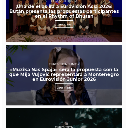
EUROVISIÓN ASIA
¡Una de ellas irá a Eurovisión Asia 2026!
Bután presenta las propuestas participantes
en el Rhythm of Bhutan
Leer más
EUROVISIÓN JUNIOR
«Muzika Nas Spaja» será la propuesta con la
que Mija Vujović representará a Montenegro
en Eurovisión Junior 2026
Leer más
EUROVISIÓN