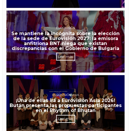
EUROVISIÓN
Se mantiene la incógnita sobre la elección
de la sede de Eurovisión 2027: la emisora
anfitriona BNT niega que existan
discrepancias con el Gobierno de Bulgaria
Leer más
EUROVISIÓN ASIA
¡Una de ellas irá a Eurovisión Asia 2026!
Bután presenta las propuestas participantes
en el Rhythm of Bhutan
Leer más