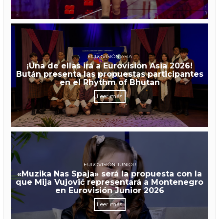
EUROVISIÓN ASIA
¡Una de ellas irá a Eurovisión Asia 2026!
Bután presenta las propuestas participantes
en el Rhythm of Bhutan
Leer más
EUROVISIÓN JUNIOR
«Muzika Nas Spaja» será la propuesta con la
que Mija Vujović representará a Montenegro
en Eurovisión Junior 2026
Leer más