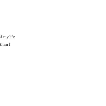
f my life
than I