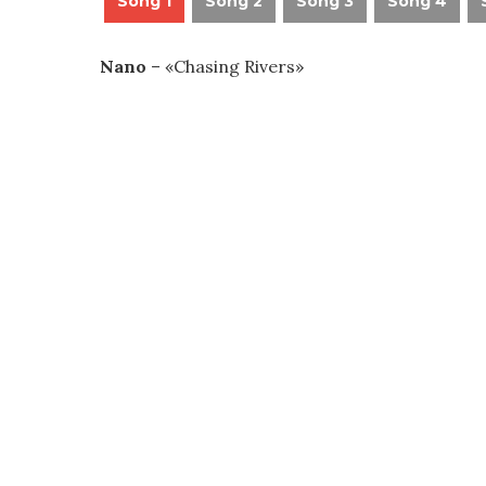
Song 1
Song 2
Song 3
Song 4
Nano
– «Chasing Rivers»