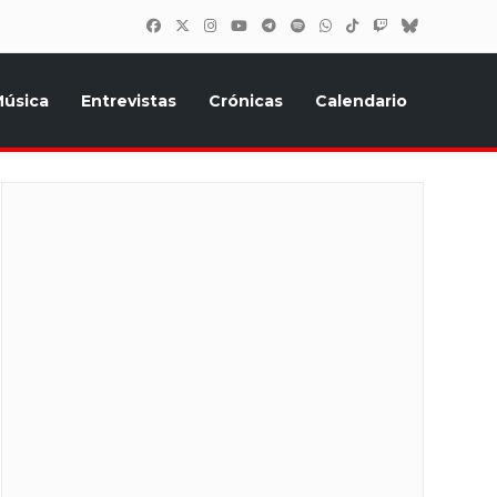
úsica
Entrevistas
Crónicas
Calendario
inión, Eurostars, y todo lo relacionado con el festival de