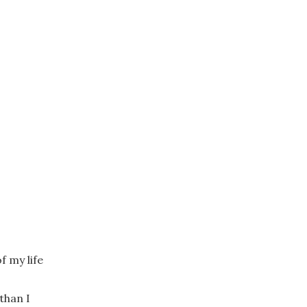
f my life
than I