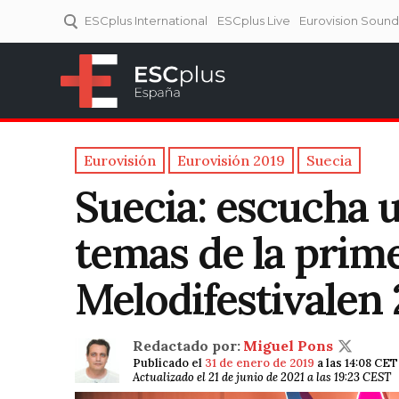
ESCplus International
ESCplus Live
Eurovision Soun
ESCplus España
Tu punto de referencia al
Eurovisión y NFs.
Eurovisión
Eurovisión 2019
Suecia
Suecia: escucha 
temas de la prime
Melodifestivalen
Redactado por:
Miguel Pons
Publicado el
31 de enero de 2019
a las 14:08 CET
Actualizado el 21 de junio de 2021 a las 19:23 CEST