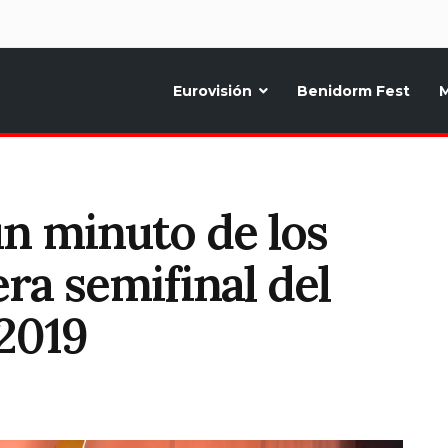
d
Eurovisión
Benidorm Fest
M
ternativo sobre la música y fiestas de toda Europa, Noticias diarias, op
un minuto de los
ra semifinal del
 2019