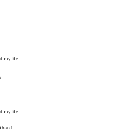
f my life
n
f my life
than I