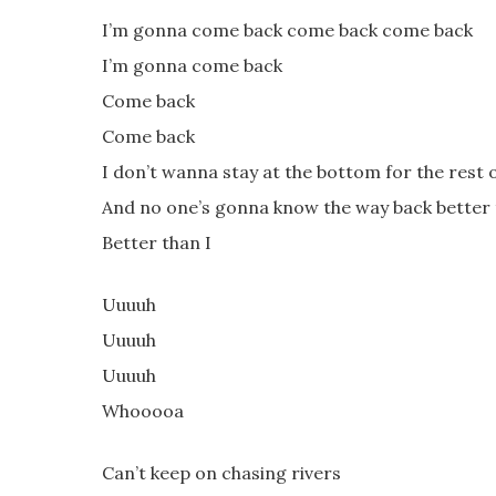
I’m gonna come back come back come back
I’m gonna come back
Come back
Come back
I don’t wanna stay at the bottom for the rest o
And no one’s gonna know the way back better 
Better than I
Uuuuh
Uuuuh
Uuuuh
Whooooa
Can’t keep on chasing rivers