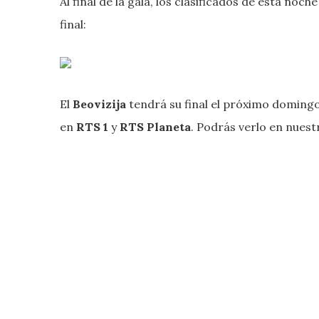
Al final de la gala, los clasificados de esta noc
final:
El
Beovizija
tendrá su final el próximo domingo
en
RTS 1
y
RTS Planeta
. Podrás verlo en nues