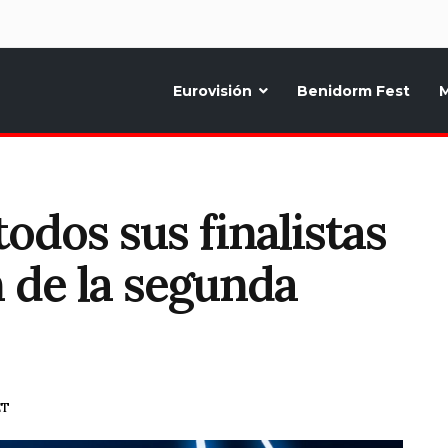
d
Eurovisión
Benidorm Fest
M
ternativo sobre la música y fiestas de toda Europa, Noticias diarias, op
todos sus finalistas
n de la segunda
ET