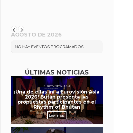
AGOSTO DE 2026
NO HAY EVENTOS PROGRAMADOS
ÚLTIMAS NOTICIAS
EUROVISIÓN ASIA
¡Una de ellas irá a Eurovisión Asia
2026! Bután presenta las
propuestas participantes en el
Rhythm of Bhutan
Leer más