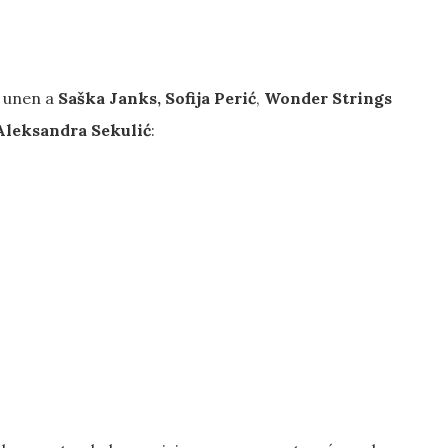
e unen a
Saška Janks, Sofija Perić
,
Wonder Strings
Aleksandra Sekulić
: