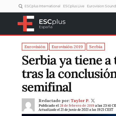
ESCplus International
ESCplus Live
Eurovision Soun
ESCplus España
Tu punto de referencia al
Eurovisión y NFs.
Eurovisión
Eurovisión 2019
Serbia
Serbia ya tiene a 
tras la conclusió
semifinal
Redactado por:
Taylor P.
Publicado el
28 de febrero de 2019
a las 23:41 C
Actualizado el 21 de junio de 2021 a las 19:21 CEST