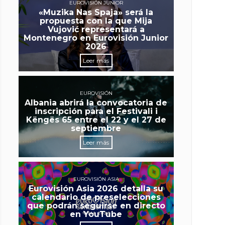
EUROVISIÓN JUNIOR
«Muzika Nas Spaja» será la
propuesta con la que Mija
Vujović representará a
Montenegro en Eurovisión Junior
2026
Leer más
EUROVISIÓN
Albania abrirá la convocatoria de
inscripción para el Festivali i
Këngës 65 entre el 22 y el 27 de
septiembre
Leer más
EUROVISIÓN ASIA
Eurovisión Asia 2026 detalla su
calendario de preselecciones
que podrán seguirse en directo
en YouTube