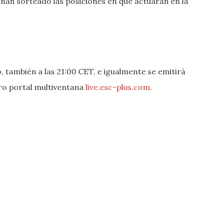
he han sorteado las posiciones en que actuarán en la
, también a las 21:00 CET, e igualmente se emitirá
tro portal multiventana
live.esc-plus.com
.