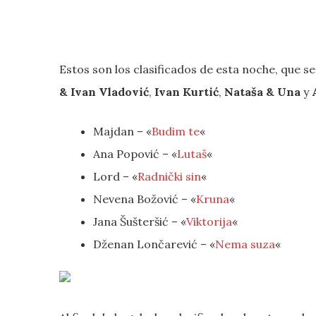
Estos son los clasificados de esta noche, que s
& Ivan Vladović
,
Ivan Kurtić
,
Nataša & Una
y
Majdan – «
Budim te
«
Ana Popović – «
Lutaš
«
Lord – «
Radnički sin
«
Nevena Božović – «
Kruna
«
Jana Šušteršić – «
Viktorija
«
Dženan Lončarević – «
Nema suza
«