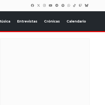
úsica
Entrevistas
Crónicas
Calendario
inión, Eurostars, y todo lo relacionado con el festival de