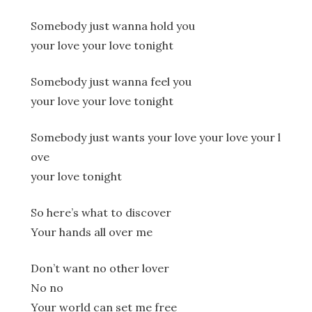
Somebody just wanna hold you
your love your love tonight
Somebody just wanna feel you
your love your love tonight
Somebody just wants your love your love your l
ove
your love tonight
So here’s what to discover
Your hands all over me
Don’t want no other lover
No no
Your world can set me free