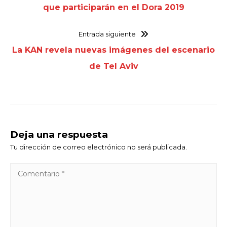
que participarán en el Dora 2019
Entrada siguiente
La KAN revela nuevas imágenes del escenario
de Tel Aviv
Deja una respuesta
Tu dirección de correo electrónico no será publicada.