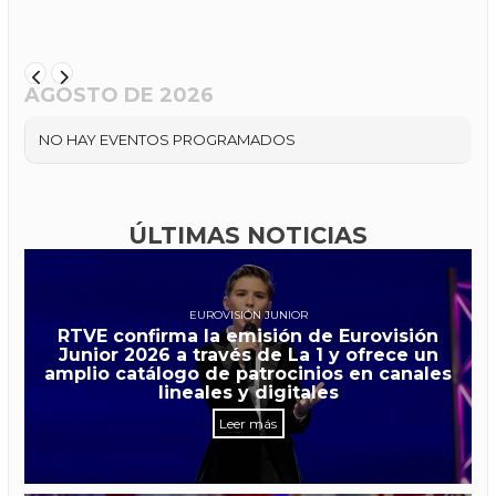
AGOSTO DE 2026
NO HAY EVENTOS PROGRAMADOS
ÚLTIMAS NOTICIAS
EUROVISIÓN JUNIOR
RTVE confirma la emisión de Eurovisión
Junior 2026 a través de La 1 y ofrece un
amplio catálogo de patrocinios en canales
lineales y digitales
Leer más