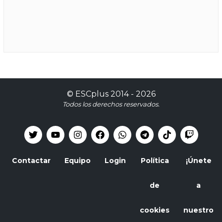
©
ESCplus
2014 -
2026
Todos los derechos reservados.
Contactar
Equipo
Login
Política
¡Únete
de
a
cookies
nuestro