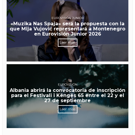
EUROVISIÓN JUNIOR
«Muzika Nas Spaja» será la propuesta con la
que Mija Vujović representará a Montenegro
en Eurovisión Junior 2026
Leer más
EUROVISIÓN
Albania abrirá la convocatoria de inscripción
para el Festivali i Këngës 65 entre el 22 y el
27 de septiembre
Leer más