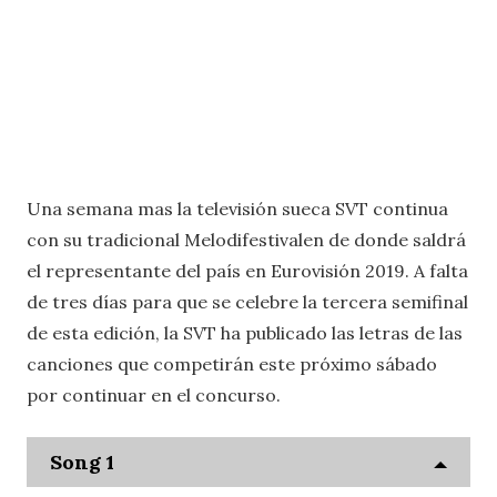
Una semana mas la televisión sueca SVT continua
con su tradicional Melodifestivalen de donde saldrá
el representante del país en Eurovisión 2019. A falta
de tres días para que se celebre la tercera semifinal
de esta edición, la SVT ha publicado las letras de las
canciones que competirán este próximo sábado
por continuar en el concurso.
Song 1