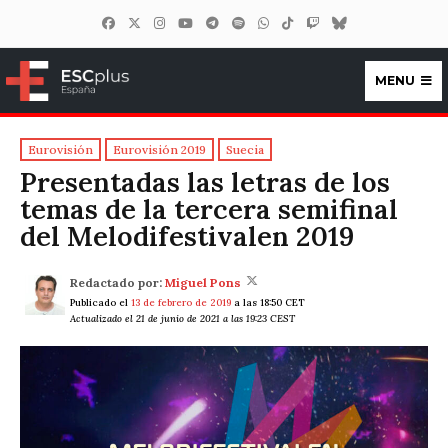
MENU
ESCplus España
Eurovisión
Eurovisión 2019
Suecia
Presentadas las letras de los
temas de la tercera semifinal
del Melodifestivalen 2019
Redactado por:
Miguel Pons
Publicado el
13 de febrero de 2019
a las 18:50 CET
Actualizado el 21 de junio de 2021 a las 19:23 CEST