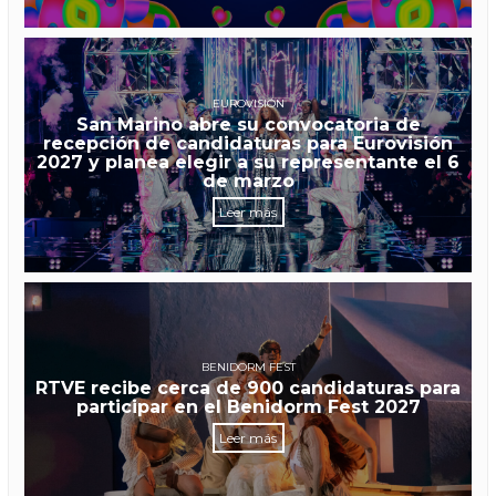
EUROVISIÓN
San Marino abre su convocatoria de
recepción de candidaturas para Eurovisión
2027 y planea elegir a su representante el 6
de marzo
Leer más
BENIDORM FEST
RTVE recibe cerca de 900 candidaturas para
participar en el Benidorm Fest 2027
Leer más