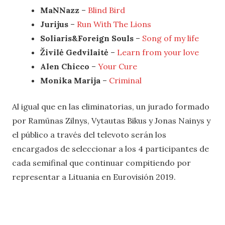
MaNNazz
–
Blind Bird
Jurijus
–
Run With The Lions
Soliaris&Foreign Souls
–
Song of my life
Živilė Gedvilaitė
–
Learn from your love
Alen Chicco
–
Your Cure
Monika Marija
–
Criminal
Al igual que en las eliminatorias, un jurado formado
por Ramūnas Zilnys, Vytautas Bikus y Jonas Nainys y
el público a través del televoto serán los
encargados de seleccionar a los 4 participantes de
cada semifinal que continuar compitiendo por
representar a Lituania en Eurovisión 2019.