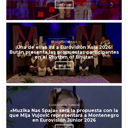
Leer más
EUROVISIÓN ASIA
¡Una de ellas irá a Eurovisión Asia 2026!
Bután presenta las propuestas participantes
en el Rhythm of Bhutan
Leer más
EUROVISIÓN JUNIOR
«Muzika Nas Spaja» será la propuesta con la
que Mija Vujović representará a Montenegro
en Eurovisión Junior 2026