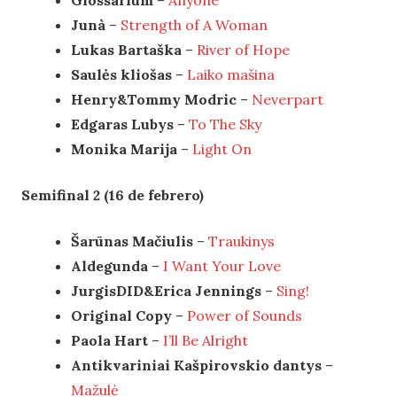
Glossarium
–
Anyone
Junà
–
Strength of A Woman
Lukas Bartaška
–
River of Hope
Saulės kliošas
–
Laiko mašina
Henry&Tommy Modric
–
Neverpart
Edgaras Lubys
–
To The Sky
Monika Marija
–
Light On
Semifinal 2 (16 de febrero)
Šarūnas Mačiulis
–
Traukinys
Aldegunda
–
I Want Your Love
JurgisDID&Erica Jennings
–
Sing!
Original Copy
–
Power of Sounds
Paola Hart
–
I’ll Be Alright
Antikvariniai Kašpirovskio dantys
–
Mažulė