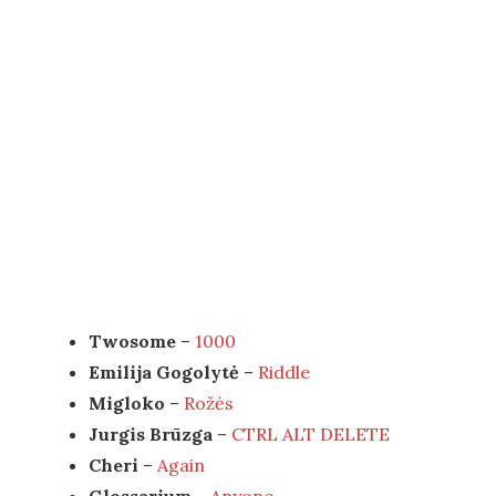
Twosome
–
1000
Emilija Gogolytė
–
Riddle
Migloko
–
Rožės
Jurgis Brūzga
–
CTRL ALT DELETE
Cheri
–
Again