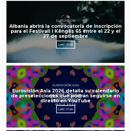
EUROVISIÓN
Albania abrirá la convocatoria de inscripción
para el Festivali i Këngës 65 entre el 22 y el
27 de septiembre
Leer más
EUROVISIÓN ASIA
Eurovisión Asia 2026 detalla su calendario
de preselecciones que podrán seguirse en
directo en YouTube
Leer más