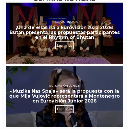
EUROVISIÓN ASIA
¡Una de ellas irá a Eurovisión Asia 2026!
Bután presenta las propuestas participantes
en el Rhythm of Bhutan
Leer más
EUROVISIÓN JUNIOR
«Muzika Nas Spaja» será la propuesta con la
que Mija Vujović representará a Montenegro
en Eurovisión Junior 2026
Leer más