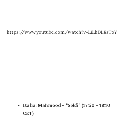
https://www.youtube.com/watch?v=LiLhDL8sToY
Italia: Mahmood –
“
Soldi
”
(17:50 – 18:10
CET)