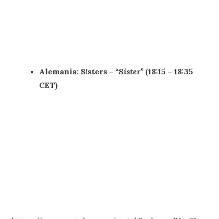
Alemania: S!sters –
“
Sister
”
(18:15 – 18:35
CET)