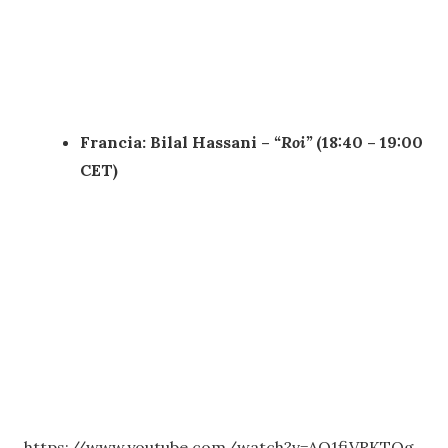
Francia: Bilal Hassani –
“Roi”
(18:40 – 19:00
CET)
https://www.youtube.com/watch?v=AQ1fiVRKTOg