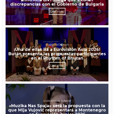
discrepancias con el Gobierno de Bulgaria
Leer más
EUROVISIÓN ASIA
¡Una de ellas irá a Eurovisión Asia 2026!
Bután presenta las propuestas participantes
en el Rhythm of Bhutan
Leer más
EUROVISIÓN JUNIOR
«Muzika Nas Spaja» será la propuesta con la
que Mija Vujović representará a Montenegro