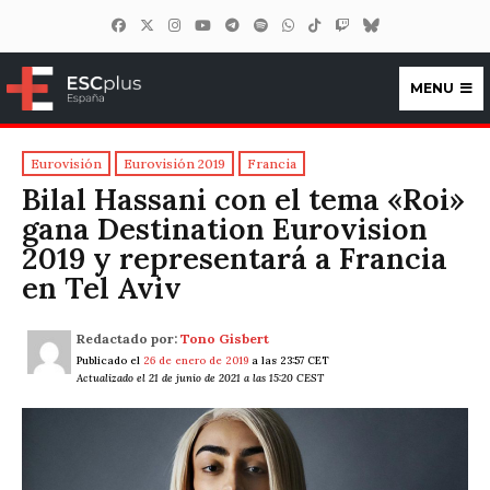
MENU
ESCplus España
Eurovisión
Eurovisión 2019
Francia
Bilal Hassani con el tema «Roi»
gana Destination Eurovision
2019 y representará a Francia
en Tel Aviv
Redactado por:
Tono Gisbert
Publicado el
26 de enero de 2019
a las 23:57 CET
Actualizado el 21 de junio de 2021 a las 15:20 CEST