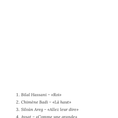
Bilal Hassani – «Roi»
Chimène Badi – «Là haut»
Silvàn Areg – «Allez leur dire»
Aysat – «Comme une grande»