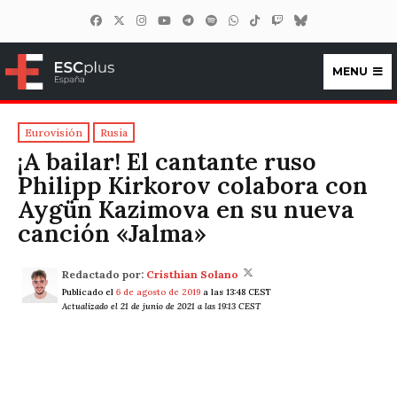
MENU
ESCplus España
Eurovisión
Rusia
¡A bailar! El cantante ruso
Philipp Kirkorov colabora con
Aygün Kazimova en su nueva
canción «Jalma»
Redactado por:
Cristhian Solano
Publicado el
6 de agosto de 2019
a las 13:48 CEST
Actualizado el 21 de junio de 2021 a las 19:13 CEST