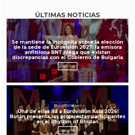
ÚLTIMAS NOTICIAS
EUROVISIÓN
Se mantiene la incógnita sobre la elección
de la sede de Eurovisión 2027: la emisora
anfitriona BNT niega que existan
discrepancias con el Gobierno de Bulgaria
Leer más
EUROVISIÓN ASIA
¡Una de ellas irá a Eurovisión Asia 2026!
Bután presenta las propuestas participantes
en el Rhythm of Bhutan
Leer más