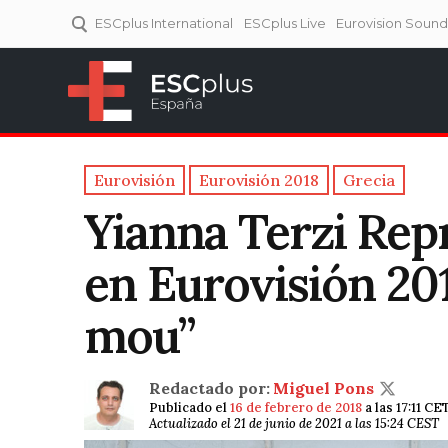
ESCplus International
ESCplus Live
Eurovision Soun
ESCplus España
Tu punto de referencia al
Eurovisión y NFs.
Eurovisión
Eurovisión 2018
Grecia
Yianna Terzi Rep
en Eurovisión 20
mou”
Redactado por:
Miguel Pons
Publicado el
16 de febrero de 2018
a las 17:11 CE
Actualizado el 21 de junio de 2021 a las 15:24 CEST