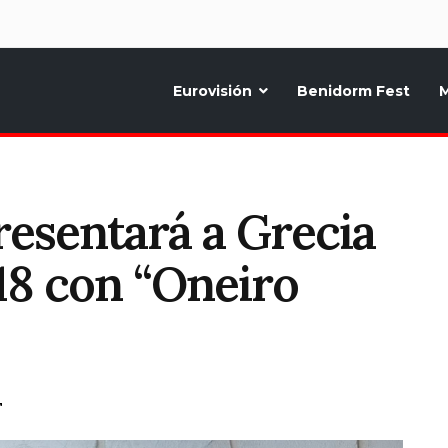
d
Eurovisión
Benidorm Fest
M
ternativo sobre la música y fiestas de toda Europa, Noticias diarias, op
resentará a Grecia
18 con “Oneiro
T