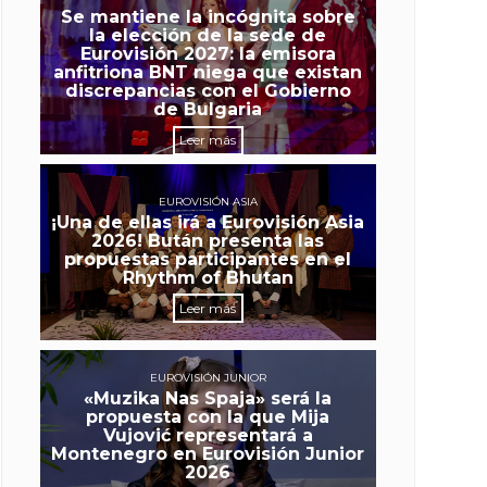
Se mantiene la incógnita sobre
la elección de la sede de
Eurovisión 2027: la emisora
anfitriona BNT niega que existan
discrepancias con el Gobierno
de Bulgaria
Leer más
EUROVISIÓN ASIA
¡Una de ellas irá a Eurovisión Asia
2026! Bután presenta las
propuestas participantes en el
Rhythm of Bhutan
Leer más
EUROVISIÓN JUNIOR
«Muzika Nas Spaja» será la
propuesta con la que Mija
Vujović representará a
Montenegro en Eurovisión Junior
2026