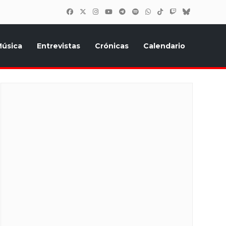
úsica
Entrevistas
Crónicas
Calendario
inión, Eurostars, y todo lo relacionado con el festival de