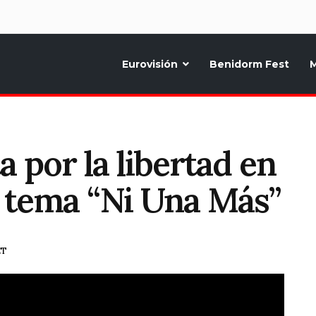
d
Eurovisión
Benidorm Fest
M
ternativo sobre la música y fiestas de toda Europa, Noticias diarias, op
a por la libertad en
u tema “Ni Una Más”
ET