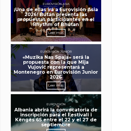
EUROVISIÓN ASIA
¡Una de ellas irá a Eurovisión Asia
2026! Bután presenta las
propuestas participantes en el
Rhythm of Bhutan
Leer más
EUROVISIÓN JUNIOR
«Muzika Nas Spaja» será la
propuesta con la que Mija
Vujović representará a
Montenegro en Eurovisión Junior
2026
Leer más
EUROVISIÓN
Albania abrirá la convocatoria de
inscripción para el Festivali i
Këngës 65 entre el 22 y el 27 de
septiembre