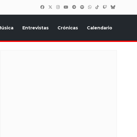
úsica
Entrevistas
Crónicas
Calendario
inión, Eurostars, y todo lo relacionado con el festival de