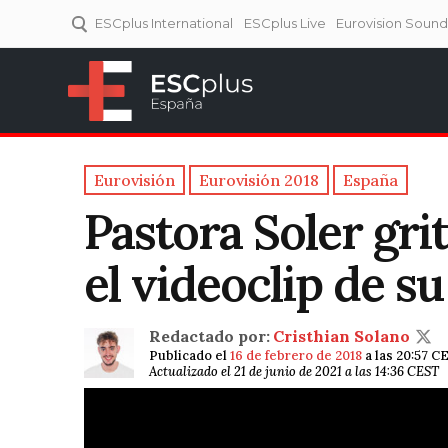
ESCplus International
ESCplus Live
Eurovision Soun
ESCplus España
Tu punto de referencia al
Eurovisión y NFs.
Eurovisión
Eurovisión 2018
España
Pastora Soler grit
el videoclip de s
Redactado por:
Cristhian Solano
Publicado el
16 de febrero de 2018
a las 20:57 C
Actualizado el 21 de junio de 2021 a las 14:36 CEST